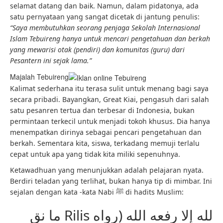
selamat datang dan baik. Namun, dalam pidatonya, ada
satu pernyataan yang sangat dicetak di jantung penulis:
“Saya membutuhkan seorang penjaga Sekolah Internasional
Islam Tebuireng hanya untuk mencari pengetahuan dan berkah
yang mewarisi otak (pendiri) dan komunitas (guru) dari
Pesantern ini sejak lama.”
Majalah Tebuireng
Kalimat sederhana itu terasa sulit untuk menang bagi saya
secara pribadi. Bayangkan, Great Kiai, pengasuh dari salah
satu pesanren tertua dan terbesar di Indonesia, bukan
permintaan terkecil untuk menjadi tokoh khusus. Dia hanya
menempatkan dirinya sebagai pencari pengetahuan dan
berkah. Sementara kita, siswa, terkadang memuji terlalu
cepat untuk apa yang tidak kita miliki sepenuhnya.
Ketawadhuan yang menunjukkan adalah pelajaran nyata.
Berdiri teladan yang terlihat, bukan hanya tip di mimbar. Ini
sejalan dengan kata -kata Nabi ﷺ di hadits Muslim:
ما نق Rilis لله إلا رفعه الله (رواه