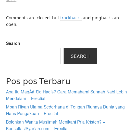
adalah
Comments are closed, but
trackbacks
and pingbacks are
open.
Search
SEARCH
Pos-pos Terbaru
Apa Itu MaqÄá¹£id Hadis? Cara Memahami Sunnah Nabi Lebih
Mendalam – Erectial
Mbah Riyan Ulama Sederhana di Tengah Riuhnya Dunia yang
Haus Pengakuan – Erectial
Bolehkah Wanita Muslimah Menikahi Pria Kristen? –
KonsultasiSyariah.com – Erectial