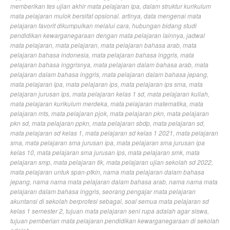
memberikan tes ujian akhir mata pelajaran ipa
,
dalam struktur kurikulum
mata pelajaran mulok bersifat opsional. artinya
,
data mengenai mata
pelajaran favorit dikumpulkan melalui cara
,
hubungan bidang studi
pendidikan kewarganegaraan dengan mata pelajaran lainnya
,
jadwal
mata pelajaran
,
mata pelajaran
,
mata pelajaran bahasa arab
,
mata
pelajaran bahasa indonesia
,
mata pelajaran bahasa inggris
,
mata
pelajaran bahasa inggrisnya
,
mata pelajaran dalam bahasa arab
,
mata
pelajaran dalam bahasa inggris
,
mata pelajaran dalam bahasa jepang
,
mata pelajaran ipa
,
mata pelajaran ips
,
mata pelajaran ips sma
,
mata
pelajaran jurusan ips
,
mata pelajaran kelas 1 sd
,
mata pelajaran kuliah
,
mata pelajaran kurikulum merdeka
,
mata pelajaran matematika
,
mata
pelajaran mts
,
mata pelajaran pjok
,
mata pelajaran pkn
,
mata pelajaran
pkn sd
,
mata pelajaran ppkn
,
mata pelajaran sbdp
,
mata pelajaran sd
,
mata pelajaran sd kelas 1
,
mata pelajaran sd kelas 1 2021
,
mata pelajaran
sma
,
mata pelajaran sma jurusan ipa
,
mata pelajaran sma jurusan ipa
kelas 10
,
mata pelajaran sma jurusan ips
,
mata pelajaran smk
,
mata
pelajaran smp
,
mata pelajaran tik
,
mata pelajaran ujian sekolah sd 2022
,
mata pelajaran untuk span-ptkin
,
nama mata pelajaran dalam bahasa
jepang
,
nama nama mata pelajaran dalam bahasa arab
,
nama nama mata
pelajaran dalam bahasa inggris
,
seorang pengajar mata pelajaran
akuntansi di sekolah berprofesi sebagai
,
soal semua mata pelajaran sd
kelas 1 semester 2
,
tujuan mata pelajaran seni rupa adalah agar siswa
,
tujuan pemberian mata pelajaran pendidikan kewarganegaraan di sekolah