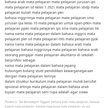
bahasa arab mata pelajaran mata pelajaran jurusan ips
mata pelajaran sd kelas 1 2021 mata pelajaran sbdp mata
pelajaran kuliah mata pelajaran pkn
bahasa inggrisnya mata pelajaran mata pelajaran sma
jurusan ipa kelas 10 mata pelajaran untuk span-ptkin mata
pelajaran ppkn mata pelajaran ips sma mata pelajaran tik
nama nama mata pelajaran dalam bahasa inggris mata
pelajaran pkn sd mata pelajaran mts mata pelajaran pjok
nama nama mata pelajaran dalam bahasa arab mata
pelajaran bahasa inggrisnya mata pelajaran bahasa arab
seorang pengajar mata pelajaran akuntansi di sekolah
berprofesi sebagai
nama mata pelajaran dalam bahasa jepang
hubungan bidang studi pendidikan kewarganegaraan
dengan mata pelajaran lainnya
dalam struktur kurikulum mata pelajaran mulok bersifat
opsional artinya mata pelajaran dalam bahasa arab
tujuan mata pelajaran seni rupa adalah agar siswa
Posted in:
Tak Berkategori
Tagged:
bahasa arab mata pelajaran
,
bahasa
inggris mata pelajaran
,
bahasa inggrisnya mata pelajaran
,
bu ani