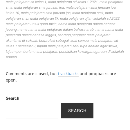
mata pelajaran sd kelas 1
,
mata pelajaran sd kelas 1 2021
,
mata pelajaran
sma
,
mata pelajaran sma jurusan ipa
,
mata pelajaran sma jurusan ipa
kelas 10
,
mata pelajaran sma jurusan ips
,
mata pelajaran smk
,
mata
pelajaran smp
,
mata pelajaran tik
,
mata pelajaran ujian sekolah sd 2022
,
mata pelajaran untuk span-ptkin
,
nama mata pelajaran dalam bahasa
jepang
,
nama nama mata pelajaran dalam bahasa arab
,
nama nama mata
pelajaran dalam bahasa inggris
,
seorang pengajar mata pelajaran
akuntansi di sekolah berprofesi sebagai
,
soal semua mata pelajaran sd
kelas 1 semester 2
,
tujuan mata pelajaran seni rupa adalah agar siswa
,
tujuan pemberian mata pelajaran pendidikan kewarganegaraan di sekolah
adalah
Comments are closed, but
trackbacks
and pingbacks are
open.
Search
SEARCH