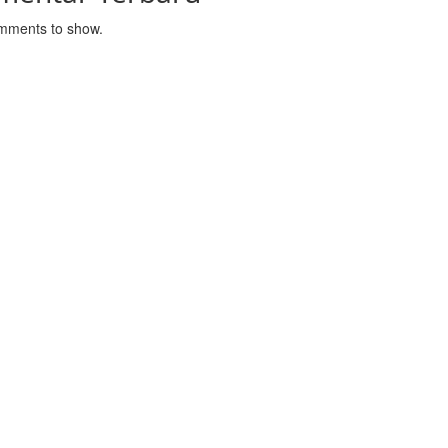
mments to show.