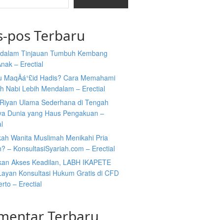
s-pos Terbaru
i dalam Tinjauan Tumbuh Kembang
nak – Erectial
tu MaqÄá¹£id Hadis? Cara Memahami
h Nabi Lebih Mendalam – Erectial
Riyan Ulama Sederhana di Tengah
ya Dunia yang Haus Pengakuan –
al
kah Wanita Muslimah Menikahi Pria
n? – KonsultasiSyariah.com – Erectial
kan Akses Keadilan, LABH IKAPETE
Layan Konsultasi Hukum Gratis di CFD
rto – Erectial
mentar Terbaru