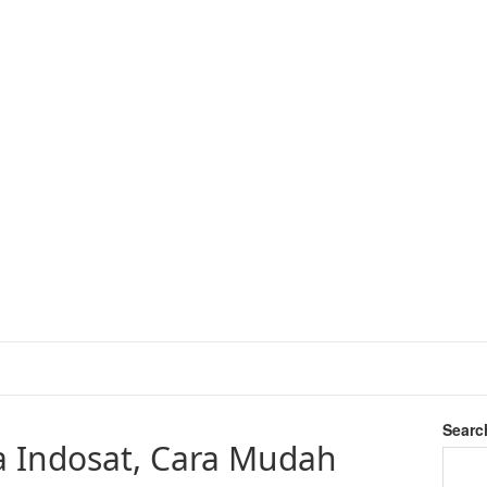
Searc
sa Indosat, Cara Mudah