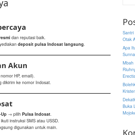
ya
Po
rpercaya
Santr
 resmi
dan reputasi baik.
Otak A
nyediakan
deposit pulsa Indosat langsung
.
Apa I
Sunna
Mbah 
kan Akun
Riuhn
, nomor HP, email).
Erecti
 dikirim ke nomor Indosat.
Boleh
Kriste
Dekat
osat
Buka 
Mojoke
p-Up
→ pilih
Pulsa Indosat
.
ikuti instruksi SMS atau USSD.
ngsung digunakan untuk main.
Ko