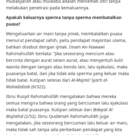
mubāsyarah atau mulā’aba adalah menikmati istri tanpa
melakukan penetrasi pada kemaluannya.
Apakah keluarnya sperma tanpa sperma membatalkan
puasa?
Mengeluarkan air mani tanpa jimak, membatalkan puasa
menurut pendapat sahih, yaitu pendapat mayoritas ulama,
bahkan disebut dengan ijmak. Imam An-Nawawi
Rahimahullāh berkata: “Jika seseorang mencium atau
bercinta dengan aurat selain aurat, atau menyentuh kulit
wanita dengan tangan atau benda lain, lalu ejakulasi, maka
puasanya batal, dan jika tidak ada sperma yang keluar maka
tidak batal. Kutipan selesai dari
Al-Majmū’ Syarḥ al-
Muhadzdzab
(6/322).
Ibnu Rusyd Rahimahullāh mengatakan bahwa mereka
semua mengira bahwa orang yang berciuman lalu ejakulasi
maka batal puasanya. Kutipan selesai dari
Bidayat Al-
Mujtahid
(2/52). Ibnu Qudāmah Rahimahullāh juga
mengatakan, jika seseorang berciuman lalu keluar air mani,
maka tidak sah tanpa ada perbedaan pendapat yang kita