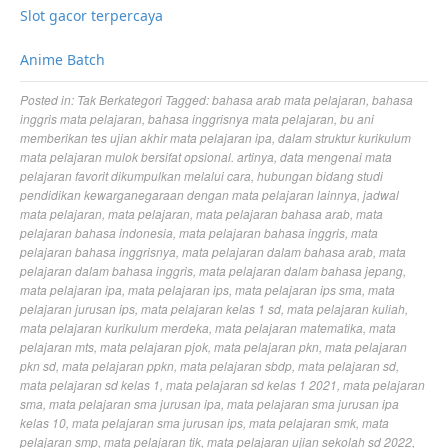
Slot gacor terpercaya
Anime Batch
Posted in:
Tak Berkategori
Tagged:
bahasa arab mata pelajaran
,
bahasa
inggris mata pelajaran
,
bahasa inggrisnya mata pelajaran
,
bu ani
memberikan tes ujian akhir mata pelajaran ipa
,
dalam struktur kurikulum
mata pelajaran mulok bersifat opsional. artinya
,
data mengenai mata
pelajaran favorit dikumpulkan melalui cara
,
hubungan bidang studi
pendidikan kewarganegaraan dengan mata pelajaran lainnya
,
jadwal
mata pelajaran
,
mata pelajaran
,
mata pelajaran bahasa arab
,
mata
pelajaran bahasa indonesia
,
mata pelajaran bahasa inggris
,
mata
pelajaran bahasa inggrisnya
,
mata pelajaran dalam bahasa arab
,
mata
pelajaran dalam bahasa inggris
,
mata pelajaran dalam bahasa jepang
,
mata pelajaran ipa
,
mata pelajaran ips
,
mata pelajaran ips sma
,
mata
pelajaran jurusan ips
,
mata pelajaran kelas 1 sd
,
mata pelajaran kuliah
,
mata pelajaran kurikulum merdeka
,
mata pelajaran matematika
,
mata
pelajaran mts
,
mata pelajaran pjok
,
mata pelajaran pkn
,
mata pelajaran
pkn sd
,
mata pelajaran ppkn
,
mata pelajaran sbdp
,
mata pelajaran sd
,
mata pelajaran sd kelas 1
,
mata pelajaran sd kelas 1 2021
,
mata pelajaran
sma
,
mata pelajaran sma jurusan ipa
,
mata pelajaran sma jurusan ipa
kelas 10
,
mata pelajaran sma jurusan ips
,
mata pelajaran smk
,
mata
pelajaran smp
,
mata pelajaran tik
,
mata pelajaran ujian sekolah sd 2022
,