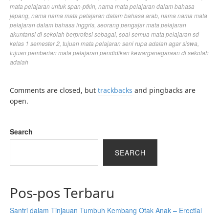
mata pelajaran untuk span-ptkin
,
nama mata pelajaran dalam bahasa
jepang
,
nama nama mata pelajaran dalam bahasa arab
,
nama nama mata
pelajaran dalam bahasa inggris
,
seorang pengajar mata pelajaran
akuntansi di sekolah berprofesi sebagai
,
soal semua mata pelajaran sd
kelas 1 semester 2
,
tujuan mata pelajaran seni rupa adalah agar siswa
,
tujuan pemberian mata pelajaran pendidikan kewarganegaraan di sekolah
adalah
Comments are closed, but
trackbacks
and pingbacks are
open.
Search
SEARCH
Pos-pos Terbaru
Santri dalam Tinjauan Tumbuh Kembang Otak Anak – Erectial