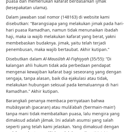
puasa dan memerlukan kafarat berdasarkan ijmak
(kesepakatan ulama).
Dalam jawaban soal nomor (148163) di website kami
disebutkan: “Barangsiapa yang melakukan jimak pada hari-
hari puasa Ramadhan, namun tidak menunaikan ibadah
haji, maka ia wajib melakukan kafarat yang berat, yakni
membebaskan budaknya. jimak, yaitu telah terjadi
penembusan, maka wajib bertaubat. Akhir kutipan.”
Disebutkan dalam
Al-Mausū’ah Al-Fiqhiyyah
(35/55): “Di
kalangan ahli hukum tidak ada perbedaan pendapat
mengenai kewajiban kafarat bagi seseorang yang dengan
sengaja, tanpa alasan, baik dia ejakulasi atau tidak,
melakukan hubungan seksual pada kemaluannya di hari
Ramadhan.” Akhir kutipan.
Barangkali penanya membaca pernyataan bahwa
mubāsyarah (pacaran) atau mulāʿabah (‘bermain-main’)
tanpa mani tidak membatalkan puasa, lalu mengira yang
dimaksud adalah jāmak. Ini adalah asumsi yang salah
seperti yang telah kami jelaskan. Yang dimaksud dengan