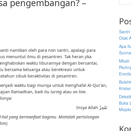
masa pengembangan? –
Po
Santr
Otak A
Apa I
anti-nantikan oleh para non santri, apalagi para
Sunna
us menuntut ilmu di pesantren. Tak heran jika
Mbah 
menghabiskan waktu liburannya dengan bersantai,
Riuhn
u bersama keluarga atau berekreasi untuk
Erecti
tahun sibuk beraktivitas di pesantren.
Boleh
 menjadi waktu bagi muroja untuk menghafal Al-Qur’an,
Kriste
kajian Ramadhan, baik itu
luring
atau
on line
.
Dekat
isnya:
Buka 
Insya Allah تَعْجِزْ
Mojoke
-hal yang bermanfaat bagimu. Mintalah pertolongan
lim)
Ko