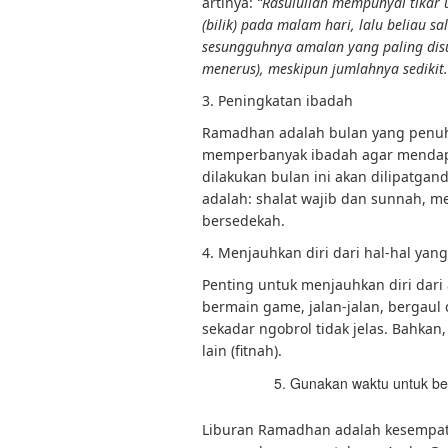
artinya:
“Rasulullah mempunyai tikar 
(bilik) pada malam hari, lalu beliau sa
sesungguhnya amalan yang paling disu
menerus), meskipun jumlahnya sedikit.
3. Peningkatan ibadah
Ramadhan adalah bulan yang penuh 
memperbanyak ibadah agar mendapat
dilakukan bulan ini akan dilipatga
adalah: shalat wajib dan sunnah, me
bersedekah.
4. Menjauhkan diri dari hal-hal yan
Penting untuk menjauhkan diri dari ak
bermain game, jalan-jalan, bergaul
sekadar ngobrol tidak jelas. Bahkan
lain (fitnah).
Gunakan waktu untuk bel
Liburan Ramadhan adalah kesempa