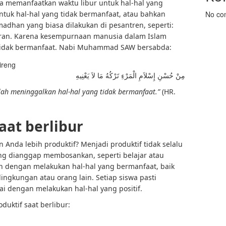
ta memanfaatkan waktu libur untuk hal-hal yang
tuk hal-hal yang tidak bermanfaat, atau bahkan
No co
adhan yang biasa dilakukan di pesantren, seperti:
uran. Karena kesempurnaan manusia dalam Islam
 tidak bermanfaat. Nabi Muhammad SAW bersabda:
مِنْ حُسْنِ إِسْلاَمِ الْمَرْءِ تَرْكُهُ مَا لاَ يَعْنِيهِ
lah meninggalkan hal-hal yang tidak bermanfaat.”
(HR.
saat berlibur
 Anda lebih produktif? Menjadi produktif tidak selalu
yang dianggap membosankan, seperti belajar atau
kan dengan melakukan hal-hal yang bermanfaat, baik
, lingkungan atau orang lain. Setiap siswa pasti
i dengan melakukan hal-hal yang positif.
duktif saat berlibur: