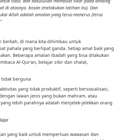
untuk tidur, dan Rasulullah membuat tikar pada dinding
lat di atasnya. bosan (melakukan latihan itu). Dan
kai Allah adalah amalan yang terus-menerus (terus
”
berkah, di mana kita dihimbau untuk
 pahala yang berlipat ganda. Setiap amal baik yang
ndakan. Beberapa amalan ibadah yang bisa dilakukan
mbaca Al-Qur’an, belajar zikir dan shalat,
g tidak berguna
tivitas yang tidak produktif, seperti bersosialisasi,
 dengan lawan jenis yang bukan mahram, atau
, yang lebih parahnya adalah menjelek-jelekkan orang
ajar
tan yang baik untuk memperluas wawasan dan