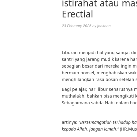
istirahat atau 
Erectial
23 February 2026
by
jookoon
Liburan menjadi hal yang sangat din
santri yang jarang mudik karena har
sebagian besar dari mereka ingin 
bermain ponsel, menghabiskan wakt
menghilangkan rasa bosan setelah se
Bagi pelajar, hari libur seharusnya
muthala’ah, bahkan bisa mengikuti 
Sebagaimana sabda Nabi dalam had
artinya:
“Bersemangatlah terhadap hal
kepada Allah, jangan lemah.”
(HR.Mus