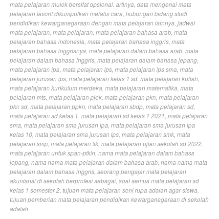
mata pelajaran mulok bersifat opsional. artinya
,
data mengenai mata
pelajaran favorit dikumpulkan melalui cara
,
hubungan bidang studi
pendidikan kewarganegaraan dengan mata pelajaran lainnya
,
jadwal
mata pelajaran
,
mata pelajaran
,
mata pelajaran bahasa arab
,
mata
pelajaran bahasa indonesia
,
mata pelajaran bahasa inggris
,
mata
pelajaran bahasa inggrisnya
,
mata pelajaran dalam bahasa arab
,
mata
pelajaran dalam bahasa inggris
,
mata pelajaran dalam bahasa jepang
,
mata pelajaran ipa
,
mata pelajaran ips
,
mata pelajaran ips sma
,
mata
pelajaran jurusan ips
,
mata pelajaran kelas 1 sd
,
mata pelajaran kuliah
,
mata pelajaran kurikulum merdeka
,
mata pelajaran matematika
,
mata
pelajaran mts
,
mata pelajaran pjok
,
mata pelajaran pkn
,
mata pelajaran
pkn sd
,
mata pelajaran ppkn
,
mata pelajaran sbdp
,
mata pelajaran sd
,
mata pelajaran sd kelas 1
,
mata pelajaran sd kelas 1 2021
,
mata pelajaran
sma
,
mata pelajaran sma jurusan ipa
,
mata pelajaran sma jurusan ipa
kelas 10
,
mata pelajaran sma jurusan ips
,
mata pelajaran smk
,
mata
pelajaran smp
,
mata pelajaran tik
,
mata pelajaran ujian sekolah sd 2022
,
mata pelajaran untuk span-ptkin
,
nama mata pelajaran dalam bahasa
jepang
,
nama nama mata pelajaran dalam bahasa arab
,
nama nama mata
pelajaran dalam bahasa inggris
,
seorang pengajar mata pelajaran
akuntansi di sekolah berprofesi sebagai
,
soal semua mata pelajaran sd
kelas 1 semester 2
,
tujuan mata pelajaran seni rupa adalah agar siswa
,
tujuan pemberian mata pelajaran pendidikan kewarganegaraan di sekolah
adalah