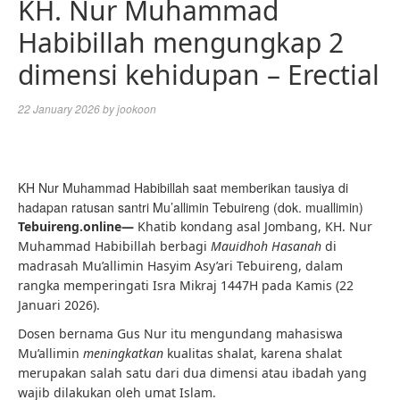
KH. Nur Muhammad
Habibillah mengungkap 2
dimensi kehidupan – Erectial
22 January 2026
by
jookoon
KH Nur Muhammad Habibillah saat memberikan tausiya di
hadapan ratusan santri Mu’allimin Tebuireng (dok. muallimin)
Tebuireng.online—
Khatib kondang asal Jombang, KH. Nur
Muhammad Habibillah berbagi
Mauidhoh Hasanah
di
madrasah Mu’allimin Hasyim Asy’ari Tebuireng, dalam
rangka memperingati Isra Mikraj 1447H pada Kamis (22
Januari 2026).
Dosen bernama Gus Nur itu mengundang mahasiswa
Mu’allimin
meningkatkan
kualitas shalat, karena shalat
merupakan salah satu dari dua dimensi atau ibadah yang
wajib dilakukan oleh umat Islam.