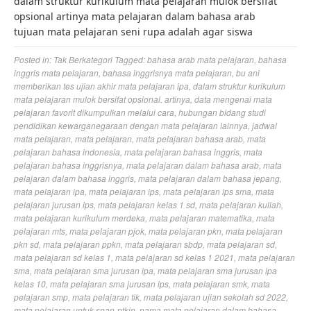
dalam struktur kurikulum mata pelajaran mulok bersifat
opsional artinya mata pelajaran dalam bahasa arab
tujuan mata pelajaran seni rupa adalah agar siswa
Posted in:
Tak Berkategori
Tagged:
bahasa arab mata pelajaran
,
bahasa
inggris mata pelajaran
,
bahasa inggrisnya mata pelajaran
,
bu ani
memberikan tes ujian akhir mata pelajaran ipa
,
dalam struktur kurikulum
mata pelajaran mulok bersifat opsional. artinya
,
data mengenai mata
pelajaran favorit dikumpulkan melalui cara
,
hubungan bidang studi
pendidikan kewarganegaraan dengan mata pelajaran lainnya
,
jadwal
mata pelajaran
,
mata pelajaran
,
mata pelajaran bahasa arab
,
mata
pelajaran bahasa indonesia
,
mata pelajaran bahasa inggris
,
mata
pelajaran bahasa inggrisnya
,
mata pelajaran dalam bahasa arab
,
mata
pelajaran dalam bahasa inggris
,
mata pelajaran dalam bahasa jepang
,
mata pelajaran ipa
,
mata pelajaran ips
,
mata pelajaran ips sma
,
mata
pelajaran jurusan ips
,
mata pelajaran kelas 1 sd
,
mata pelajaran kuliah
,
mata pelajaran kurikulum merdeka
,
mata pelajaran matematika
,
mata
pelajaran mts
,
mata pelajaran pjok
,
mata pelajaran pkn
,
mata pelajaran
pkn sd
,
mata pelajaran ppkn
,
mata pelajaran sbdp
,
mata pelajaran sd
,
mata pelajaran sd kelas 1
,
mata pelajaran sd kelas 1 2021
,
mata pelajaran
sma
,
mata pelajaran sma jurusan ipa
,
mata pelajaran sma jurusan ipa
kelas 10
,
mata pelajaran sma jurusan ips
,
mata pelajaran smk
,
mata
pelajaran smp
,
mata pelajaran tik
,
mata pelajaran ujian sekolah sd 2022
,
mata pelajaran untuk span-ptkin
,
nama mata pelajaran dalam bahasa