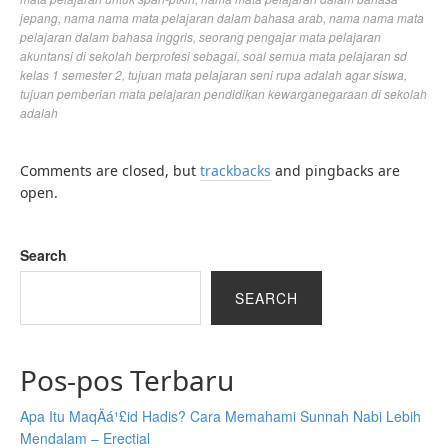
jepang
,
nama nama mata pelajaran dalam bahasa arab
,
nama nama mata
pelajaran dalam bahasa inggris
,
seorang pengajar mata pelajaran
akuntansi di sekolah berprofesi sebagai
,
soal semua mata pelajaran sd
kelas 1 semester 2
,
tujuan mata pelajaran seni rupa adalah agar siswa
,
tujuan pemberian mata pelajaran pendidikan kewarganegaraan di sekolah
adalah
Comments are closed, but
trackbacks
and pingbacks are
open.
Search
SEARCH
Pos-pos Terbaru
Apa Itu MaqÄá¹£id Hadis? Cara Memahami Sunnah Nabi Lebih
Mendalam – Erectial