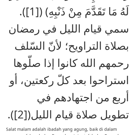
لَهُ مَا تَقَدَّمَ مِنْ ذَنْبِهِ) ([1]).
سمي قيام الليل في رمضان
بصلاة التراويح؛ لأنّ السّلف
رحمهم الله كانوا إذا صلّوها
استراحوا بعد كلّ ركعتين، أو
أربع من اجتهادهم في
تطويل صلاة قيام الليل([2]).
Salat malam adalah ibadah yang agung, baik di dalam