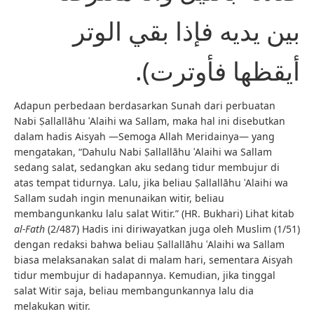
بين يديه فإذا بقي الوتر
أيقظها فأوترت).
Adapun perbedaan berdasarkan Sunah dari perbuatan
Nabi Ṣallallāhu ʿAlaihi wa Sallam, maka hal ini disebutkan
dalam hadis Aisyah —Semoga Allah Meridainya— yang
mengatakan, “Dahulu Nabi Ṣallallāhu ʿAlaihi wa Sallam
sedang salat, sedangkan aku sedang tidur membujur di
atas tempat tidurnya. Lalu, jika beliau Ṣallallāhu ʿAlaihi wa
Sallam sudah ingin menunaikan witir, beliau
membangunkanku lalu salat Witir.” (HR. Bukhari) Lihat kitab
al-Fath
(2/487) Hadis ini diriwayatkan juga oleh Muslim (1/51)
dengan redaksi bahwa beliau Ṣallallāhu ʿAlaihi wa Sallam
biasa melaksanakan salat di malam hari, sementara Aisyah
tidur membujur di hadapannya. Kemudian, jika tinggal
salat Witir saja, beliau membangunkannya lalu dia
melakukan witir.