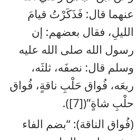
عنهما قال: فَذَكَرْتُ قيامَ
الليلِ، فقال بعضهم: إن
رسول الله صلى الله عليه
وسلم قال: نصفَه، ثلثَه،
ربعَه، فُواق حَلْبِ ناقةٍ، فُواق
حلْبِ شاةٍ”([7]).
(فُواق الناقة): “بضم الفاء