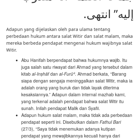
إليه” انتهى.
Adapun yang dijelaskan oleh para ulama tentang
perbedaan hukum antara salat Witir dan salat malam, maka
mereka berbeda pendapat mengenai hukum wajibnya salat
Witir.
Abu Hanifah berpendapat bahwa hukumnya wajib. Itu
juga salah satu riwayat dari Ahmad yang tersebut dalam
kitab
al-Inṣhāf
dan
al-Furūʿ
. Ahmad berkata, “Barang
siapa dengan sengaja meninggalkan salat Witir, maka ia
adalah orang yang buruk dan tidak layak diterima
kesaksiannya.” Adapun dalam internal mazhab kami,
yang terkenal adalah pendapat bahwa salat Witir itu
sunah. Inilah pendapat Malik dan Syafii.
Adapun hukum salat malam, maka tidak ada perbedaan
pendapat seperti ini. Disebutkan dalam
Fathul Bari
(27/3), “Saya tidak menemukan adanya kutipan
pendapat yang mewajibkannya kecuali hanya dari