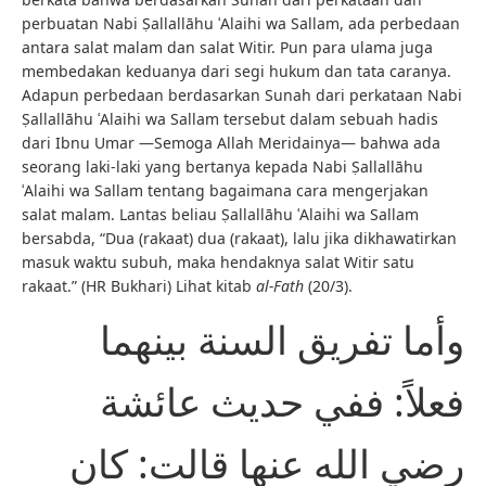
perbuatan Nabi Ṣallallāhu ʿAlaihi wa Sallam, ada perbedaan
antara salat malam dan salat Witir. Pun para ulama juga
membedakan keduanya dari segi hukum dan tata caranya.
Adapun perbedaan berdasarkan Sunah dari perkataan Nabi
Ṣallallāhu ʿAlaihi wa Sallam tersebut dalam sebuah hadis
dari Ibnu Umar —Semoga Allah Meridainya— bahwa ada
seorang laki-laki yang bertanya kepada Nabi Ṣallallāhu
ʿAlaihi wa Sallam tentang bagaimana cara mengerjakan
salat malam. Lantas beliau Ṣallallāhu ʿAlaihi wa Sallam
bersabda, “Dua (rakaat) dua (rakaat), lalu jika dikhawatirkan
masuk waktu subuh, maka hendaknya salat Witir satu
rakaat.” (HR Bukhari) Lihat kitab
al-Fath
(20/3).
وأما تفريق السنة بينهما
فعلاً: ففي حديث عائشة
رضي الله عنها قالت: كان