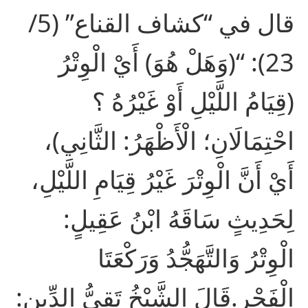
قال في “كشاف القناع” (5/
23): “(وَهَلْ هُوَ) أَيْ الْوِتْرُ
(قِيَامُ اللَّيْلِ أَوْ غَيْرُهُ ؟
احْتِمَالَانِ؛ الْأَظْهَرُ: الثَّانِي)،
أَيْ أَنَّ الْوِتْرَ غَيْرُ قِيَامِ اللَّيْلِ،
لِحَدِيثٍ سَاقَهُ ابْنُ عَقِيلٍ:
الْوِتْرُ وَالتَّهَجُّدُ وَرَكْعَتَا
الْفَجْرِ.قَالَ الشَّيْخُ تَقِيُّ الدِّينِ: