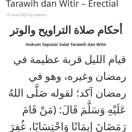
Tarawih dan Witir – Erectial
15 June 2025
by
jookoon
أحكام صلاة التراويح والوتر
Hukum Seputar Salat Tarawih dan Witir
قيام الليل قربة عظيمة في
رمضان وغيره، وهو في
رمضان آكد؛ لقوله صَلَّى اللهُ
عَلَيْهِ وَسَلَّمَ قَالَ: (مَنْ قَامَ
رَمَضَانَ إِيمَانًا وَاحْتِسَابًا، غُفِرَ