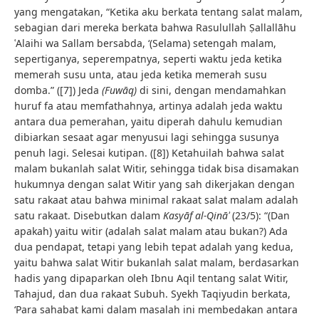
yang mengatakan, “Ketika aku berkata tentang salat malam,
sebagian dari mereka berkata bahwa Rasulullah Ṣallallāhu
ʿAlaihi wa Sallam bersabda, ‘(Selama) setengah malam,
sepertiganya, seperempatnya, seperti waktu jeda ketika
memerah susu unta, atau jeda ketika memerah susu
domba.” ([7]) Jeda
(Fuwāq)
di sini, dengan mendamahkan
huruf fa atau memfathahnya, artinya adalah jeda waktu
antara dua pemerahan, yaitu diperah dahulu kemudian
dibiarkan sesaat agar menyusui lagi sehingga susunya
penuh lagi. Selesai kutipan. ([8]) Ketahuilah bahwa salat
malam bukanlah salat Witir, sehingga tidak bisa disamakan
hukumnya dengan salat Witir yang sah dikerjakan dengan
satu rakaat atau bahwa minimal rakaat salat malam adalah
satu rakaat. Disebutkan dalam
Kasyāf al-Qināʾ
(23/5): “(Dan
apakah) yaitu witir (adalah salat malam atau bukan?) Ada
dua pendapat, tetapi yang lebih tepat adalah yang kedua,
yaitu bahwa salat Witir bukanlah salat malam, berdasarkan
hadis yang dipaparkan oleh Ibnu Aqil tentang salat Witir,
Tahajud, dan dua rakaat Subuh. Syekh Taqiyudin berkata,
‘Para sahabat kami dalam masalah ini membedakan antara