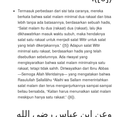
Termasuk perbedaan dari sisi tata caranya, mereka
berkata bahwa salat malam minimal dua rakaat dan bisa
lebih tanpa ada batasannya, berdasarkan sebuah hadis,
“Salat malam itu dua (rakaat) dua (rakaat), lalu jika
dikhawatirkan masuk waktu subuh, maka hendaknya
salat satu rakaat untuk menjadi salat Witir untuk salat
yang telah dikerjakannya.” ([5]) Adapun salat Witir
minimal satu rakaat, berdasarkan hadis yang telah
disebutkan sebelumnya. Ada riwayat yang
mengisyaratkan bahwa salat malam minimalnya satu
rakaat, tetapi tidak sahih. Diriwayatkan dari Ibnu Abbas
—Semoga Allah Meridainya— yang mengatakan bahwa
Rasulullah Ṣallallāhu ʿAlaihi wa Sallam memerintahkan
salat malam dan terus menganjurkannya sampai-sampai
beliau bersabda, “Kalian harus menunaikan salat malam
meskipun hanya satu rakaat.” ([6]).
وعن ابن عباس رضي الله