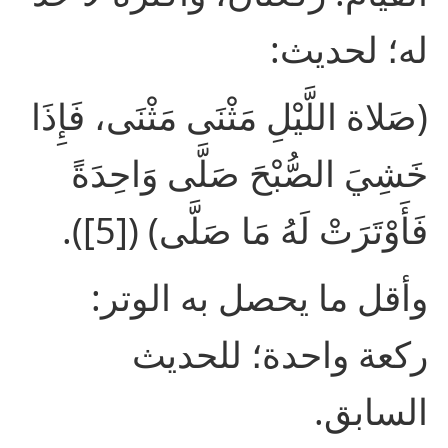
له؛ لحديث:
(صَلاة اللَّيْلِ مَثْنَى مَثْنَى، فَإِذَا
خَشِيَ الصُّبْحَ صَلَّى وَاحِدَةً
فَأَوْتَرَتْ لَهُ مَا صَلَّى) ([5]).
وأقل ما يحصل به الوتر:
ركعة واحدة؛ للحديث
السابق.