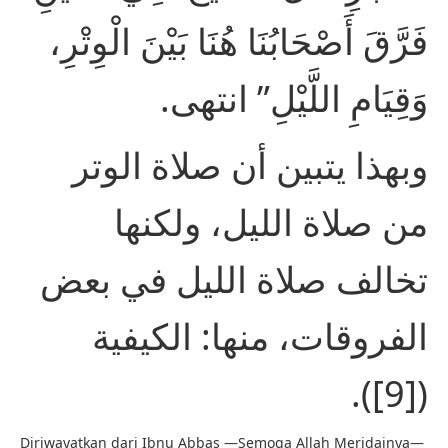
فَرَّقَ أَصْحَابُنَا هُنَا بَيْنَ الْوِتْرِ،
وَقِيَامِ اللَّيْلِ” انتهى.
وبهذا يتبين أن صلاة الوتر
من صلاة الليل، ولكنها
تخالف صلاة الليل في بعض
الفروقات، منها: الكيفية
([9]).
Diriwayatkan dari Ibnu Abbas —Semoga Allah Meridainya—