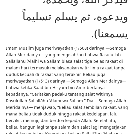
ويدعوه، ثم يسلم تسليماً
يسمعنا).
Imam Muslim juga meriwayatkan (1/508) darinya —Semoga
Allah Meridainya— yang mengisahkan bahwa Rasulullah
Ṣallallāhu ʿAlaihi wa Sallam biasa salat tiga belas rakaat di
malam hari termasuk melaksanakan witir lima rakaat tanpa
duduk kecuali di rakaat yang terakhir. Beliau juga
meriwayatkan (1/513) darinya —Semoga Allah Meridainya—
bahwa ketika Saad bin Hisyam bin Amir bertanya
kepadanya, “Ceritakan padaku tentang salat Witirnya
Rasulullah Ṣallallāhu ʿAlaihi wa Sallam.” Dia —Semoga Allah
Meridainya— menjawab, “Beliau salat sembilan rakaat, yang
mana beliau tidak duduk hingga rakaat kedelapan, lalu
berzikir, memuji, dan berdoa kepada Allah. Setelah itu,
beliau bangun lagi tanpa salam dan salat lagi mengerjakan
rakaat kesembilan. Kemudian, beliau Ṣallallāhu ʿAlaihi wa