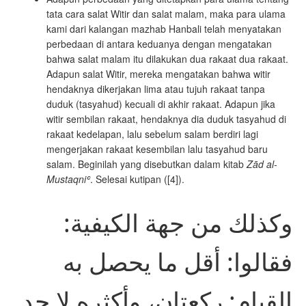
tata cara salat Witir dan salat malam, maka para ulama
kami dari kalangan mazhab Hanbali telah menyatakan
perbedaan di antara keduanya dengan mengatakan
bahwa salat malam itu dilakukan dua rakaat dua rakaat.
Adapun salat Witir, mereka mengatakan bahwa witir
hendaknya dikerjakan lima atau tujuh rakaat tanpa
duduk (tasyahud) kecuali di akhir rakaat. Adapun jika
witir sembilan rakaat, hendaknya dia duduk tasyahud di
rakaat kedelapan, lalu sebelum salam berdiri lagi
mengerjakan rakaat kesembilan lalu tasyahud baru
salam. Beginilah yang disebutkan dalam kitab
Zād al-
Mustaqniʿ
. Selesai kutipan ([4]).
وكذلك من جهة الكيفية:
فقالوا: أقل ما يحصل به
القيام: ركعتان، وأكثره لا حد