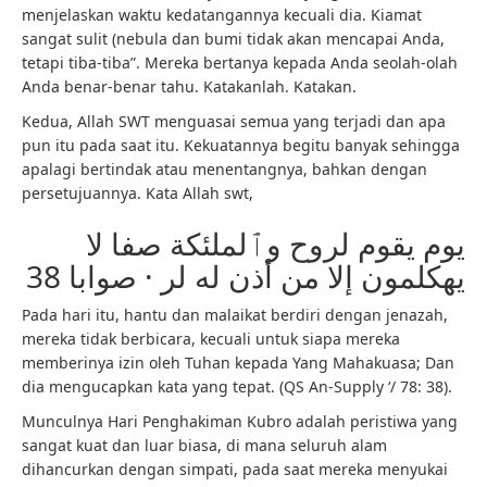
menjelaskan waktu kedatangannya kecuali dia. Kiamat
sangat sulit (nebula dan bumi tidak akan mencapai Anda,
tetapi tiba-tiba”. Mereka bertanya kepada Anda seolah-olah
Anda benar-benar tahu. Katakanlah. Katakan.
Kedua, Allah SWT menguasai semua yang terjadi dan apa
pun itu pada saat itu. Kekuatannya begitu banyak sehingga
apalagi bertindak atau menentangnya, bahkan dengan
persetujuannya. Kata Allah swt,
يوم يقوم لروح وٱلملئكة صفا لا
يهكلمون إلا من أذن له لر · صوابا 38
Pada hari itu, hantu dan malaikat berdiri dengan jenazah,
mereka tidak berbicara, kecuali untuk siapa mereka
memberinya izin oleh Tuhan kepada Yang Mahakuasa; Dan
dia mengucapkan kata yang tepat. (QS An-Supply ‘/ 78: 38).
Munculnya Hari Penghakiman Kubro adalah peristiwa yang
sangat kuat dan luar biasa, di mana seluruh alam
dihancurkan dengan simpati, pada saat mereka menyukai