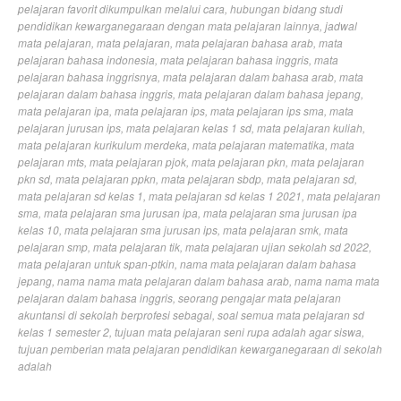
pelajaran favorit dikumpulkan melalui cara
,
hubungan bidang studi
pendidikan kewarganegaraan dengan mata pelajaran lainnya
,
jadwal
mata pelajaran
,
mata pelajaran
,
mata pelajaran bahasa arab
,
mata
pelajaran bahasa indonesia
,
mata pelajaran bahasa inggris
,
mata
pelajaran bahasa inggrisnya
,
mata pelajaran dalam bahasa arab
,
mata
pelajaran dalam bahasa inggris
,
mata pelajaran dalam bahasa jepang
,
mata pelajaran ipa
,
mata pelajaran ips
,
mata pelajaran ips sma
,
mata
pelajaran jurusan ips
,
mata pelajaran kelas 1 sd
,
mata pelajaran kuliah
,
mata pelajaran kurikulum merdeka
,
mata pelajaran matematika
,
mata
pelajaran mts
,
mata pelajaran pjok
,
mata pelajaran pkn
,
mata pelajaran
pkn sd
,
mata pelajaran ppkn
,
mata pelajaran sbdp
,
mata pelajaran sd
,
mata pelajaran sd kelas 1
,
mata pelajaran sd kelas 1 2021
,
mata pelajaran
sma
,
mata pelajaran sma jurusan ipa
,
mata pelajaran sma jurusan ipa
kelas 10
,
mata pelajaran sma jurusan ips
,
mata pelajaran smk
,
mata
pelajaran smp
,
mata pelajaran tik
,
mata pelajaran ujian sekolah sd 2022
,
mata pelajaran untuk span-ptkin
,
nama mata pelajaran dalam bahasa
jepang
,
nama nama mata pelajaran dalam bahasa arab
,
nama nama mata
pelajaran dalam bahasa inggris
,
seorang pengajar mata pelajaran
akuntansi di sekolah berprofesi sebagai
,
soal semua mata pelajaran sd
kelas 1 semester 2
,
tujuan mata pelajaran seni rupa adalah agar siswa
,
tujuan pemberian mata pelajaran pendidikan kewarganegaraan di sekolah
adalah