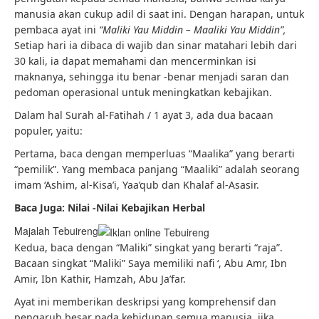
manusia akan cukup adil di saat ini. Dengan harapan, untuk
pembaca ayat ini
“Maliki Yau Middin – Maaliki Yau Middin”,
Setiap hari ia dibaca di wajib dan sinar matahari lebih dari
30 kali, ia dapat memahami dan mencerminkan isi
maknanya, sehingga itu benar -benar menjadi saran dan
pedoman operasional untuk meningkatkan kebajikan.
Dalam hal Surah al-Fatihah / 1 ayat 3, ada dua bacaan
populer, yaitu:
Pertama, baca dengan memperluas “Maalika” yang berarti
“pemilik”. Yang membaca panjang “Maaliki” adalah seorang
imam ‘Ashim, al-Kisa’i, Yaa’qub dan Khalaf al-Asasir.
Baca Juga: Nilai -Nilai Kebajikan Herbal
Majalah Tebuireng
Kedua, baca dengan “Maliki” singkat yang berarti “raja”.
Bacaan singkat “Maliki” Saya memiliki nafi ‘, ​​Abu Amr, Ibn
Amir, Ibn Kathir, Hamzah, Abu Ja’far.
Ayat ini memberikan deskripsi yang komprehensif dan
pengaruh besar pada kehidupan semua manusia, jika