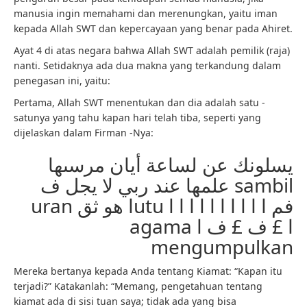
manusia ingin memahami dan merenungkan, yaitu iman
kepada Allah SWT dan kepercayaan yang benar pada Ahiret.
Ayat 4 di atas negara bahwa Allah SWT adalah pemilik (raja)
nanti. Setidaknya ada dua makna yang terkandung dalam
penegasan ini, yaitu:
Pertama, Allah SWT menentukan dan dia adalah satu -
satunya yang tahu kapan hari telah tiba, seperti yang
dijelaskan dalam Firman -Nya:
يسلونك عن لساعة أيان مرسىها
علمها عند ربي لا يجل ف sambil
uran ا هو ثقutu فم ا ا ا ا ا ا ا ا ا ا
agama ا £ ف £ ف ا
mengumpulkan
Mereka bertanya kepada Anda tentang Kiamat: “Kapan itu
terjadi?” Katakanlah: “Memang, pengetahuan tentang
kiamat ada di sisi tuan saya; tidak ada yang bisa