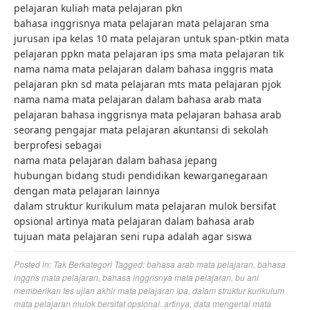
pelajaran kuliah mata pelajaran pkn
bahasa inggrisnya mata pelajaran mata pelajaran sma
jurusan ipa kelas 10 mata pelajaran untuk span-ptkin mata
pelajaran ppkn mata pelajaran ips sma mata pelajaran tik
nama nama mata pelajaran dalam bahasa inggris mata
pelajaran pkn sd mata pelajaran mts mata pelajaran pjok
nama nama mata pelajaran dalam bahasa arab mata
pelajaran bahasa inggrisnya mata pelajaran bahasa arab
seorang pengajar mata pelajaran akuntansi di sekolah
berprofesi sebagai
nama mata pelajaran dalam bahasa jepang
hubungan bidang studi pendidikan kewarganegaraan
dengan mata pelajaran lainnya
dalam struktur kurikulum mata pelajaran mulok bersifat
opsional artinya mata pelajaran dalam bahasa arab
tujuan mata pelajaran seni rupa adalah agar siswa
Posted in:
Tak Berkategori
Tagged:
bahasa arab mata pelajaran
,
bahasa
inggris mata pelajaran
,
bahasa inggrisnya mata pelajaran
,
bu ani
memberikan tes ujian akhir mata pelajaran ipa
,
dalam struktur kurikulum
mata pelajaran mulok bersifat opsional. artinya
,
data mengenai mata