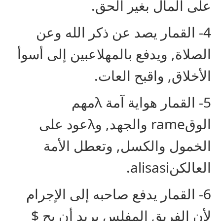
على المال بغير الحق.
4- القمار يصد عن ذكر الله وعن
الصلاة, ويدفع بالمهلاعبين إلى أسوأ
الأخلاق, واقبح العات.
5- القمار هواية آمة λمهم
الوقrame والجهد, وλعود على
الخمول والكسل, وتعطل الأمة
العالكنalisasi.
6- القمار يدفع صاحبه إلى الإجرام
لأن الفريق المفلس يريد أن يح $