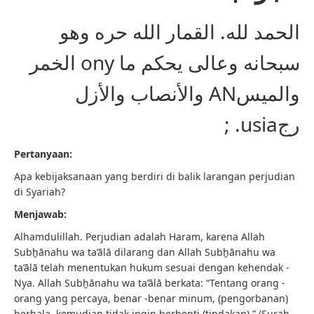
الحمد لله. القمار الله حره وهو
سبحانه وعالى يحكم ما ony الخمر
والميسAN والأنصاب والأزل
رجusia. ;
Pertanyaan:
Apa kebijaksanaan yang berdiri di balik larangan perjudian
di Syariah?
Menjawab:
Alhamdulillah. Perjudian adalah Haram, karena Allah
Subẖānahu wa ta’ālā dilarang dan Allah Subẖānahu wa
ta’ālā telah menentukan hukum sesuai dengan kehendak -
Nya. Allah Subẖānahu wa ta’ālā berkata: “Tentang orang -
orang yang percaya, benar -benar minum, (pengorbanan)
berhala, kemudian tidak ingin berhenti (tindakan).” (Surah