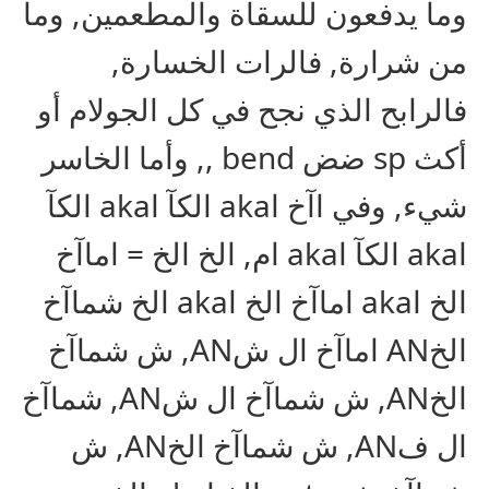
وما يدفعون للسقاة والمطعمين, وما
من شرارة, فالرات الخسارة,
فالرابح الذي نجح في كل الجولام أو
أكث sp ضض bend ,, وأما الخاسر
شيء, وفي اآخ اaka الكآ اaka الكآ
اaka الكآ اaka ام, الخ الخ = اماآخ
الخ اaka اماآخ الخ اaka الخ شماآخ
الخAN اماآخ ال شAN, ش شماآخ
الخAN, ش شماآخ ال شAN, شماآخ
ال فAN, ش شماآخ الخAN, ش