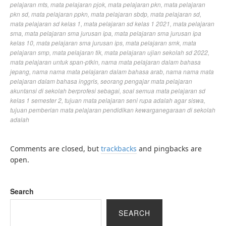
pelajaran mts
,
mata pelajaran pjok
,
mata pelajaran pkn
,
mata pelajaran
pkn sd
,
mata pelajaran ppkn
,
mata pelajaran sbdp
,
mata pelajaran sd
,
mata pelajaran sd kelas 1
,
mata pelajaran sd kelas 1 2021
,
mata pelajaran
sma
,
mata pelajaran sma jurusan ipa
,
mata pelajaran sma jurusan ipa
kelas 10
,
mata pelajaran sma jurusan ips
,
mata pelajaran smk
,
mata
pelajaran smp
,
mata pelajaran tik
,
mata pelajaran ujian sekolah sd 2022
,
mata pelajaran untuk span-ptkin
,
nama mata pelajaran dalam bahasa
jepang
,
nama nama mata pelajaran dalam bahasa arab
,
nama nama mata
pelajaran dalam bahasa inggris
,
seorang pengajar mata pelajaran
akuntansi di sekolah berprofesi sebagai
,
soal semua mata pelajaran sd
kelas 1 semester 2
,
tujuan mata pelajaran seni rupa adalah agar siswa
,
tujuan pemberian mata pelajaran pendidikan kewarganegaraan di sekolah
adalah
Comments are closed, but
trackbacks
and pingbacks are
open.
Search
SEARCH