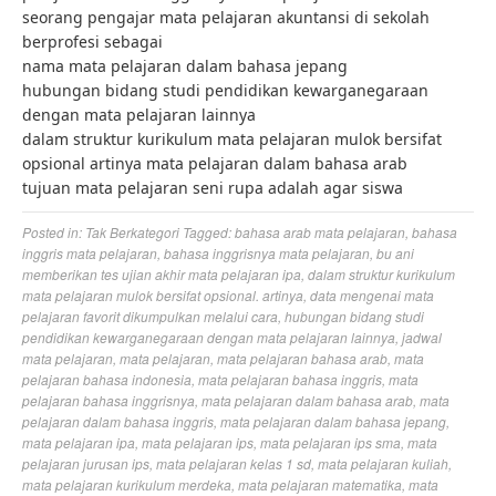
seorang pengajar mata pelajaran akuntansi di sekolah
berprofesi sebagai
nama mata pelajaran dalam bahasa jepang
hubungan bidang studi pendidikan kewarganegaraan
dengan mata pelajaran lainnya
dalam struktur kurikulum mata pelajaran mulok bersifat
opsional artinya mata pelajaran dalam bahasa arab
tujuan mata pelajaran seni rupa adalah agar siswa
Posted in:
Tak Berkategori
Tagged:
bahasa arab mata pelajaran
,
bahasa
inggris mata pelajaran
,
bahasa inggrisnya mata pelajaran
,
bu ani
memberikan tes ujian akhir mata pelajaran ipa
,
dalam struktur kurikulum
mata pelajaran mulok bersifat opsional. artinya
,
data mengenai mata
pelajaran favorit dikumpulkan melalui cara
,
hubungan bidang studi
pendidikan kewarganegaraan dengan mata pelajaran lainnya
,
jadwal
mata pelajaran
,
mata pelajaran
,
mata pelajaran bahasa arab
,
mata
pelajaran bahasa indonesia
,
mata pelajaran bahasa inggris
,
mata
pelajaran bahasa inggrisnya
,
mata pelajaran dalam bahasa arab
,
mata
pelajaran dalam bahasa inggris
,
mata pelajaran dalam bahasa jepang
,
mata pelajaran ipa
,
mata pelajaran ips
,
mata pelajaran ips sma
,
mata
pelajaran jurusan ips
,
mata pelajaran kelas 1 sd
,
mata pelajaran kuliah
,
mata pelajaran kurikulum merdeka
,
mata pelajaran matematika
,
mata