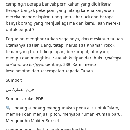
camping?! Berapa banyak pernikahan yang didirikan?!
Berapa banyak pekerjaan yang hilang karena karyawan
mereka menggelapkan uang untuk berjudi dan berapa
banyak orang yang menjual agama dan kemuliaan mereka
untuk berjudi?!
Perjudian menghancurkan segalanya, dan meskipun tujuan
utamanya adalah uang, tetapi harus ada Khamar, rokok,
teman yang buruk, kegelapan, berkumpul, fitur yang
menipu dan menghina. Setelah kutipan dari buku
Qadhāyā
al -lahwi wa tarfiyyah
penting. 388. Kami mencari
keselamatan dan kesempatan kepada Tuhan.
Sumber:
من λحريم القمار
Sumber artikel PDF
Undang -undang menggunakan pena alis untuk Islam,
membeli dan menjual piton, menyapa rumah -rumah baru,
Mengqodho Moliter Sunset
Mengunjungi 1 kali, 1 kunjungan hari ini