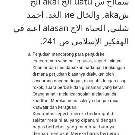
شماآخ ش uatu الخ اaka الخ
شaka, والخال ие الغد. أحمد
شلبي, الحياة الاج alasan اعية في
الهفكير الإسلامي ص 241.
Perjudian mendorong para penjudi ke
temperamen yang paling rusak, seperti minum
Khamar dan mendapatkan narkoba. Lingkungan
di mana perjudian biasanya dilakukan oleh
seseorang dengan ringan, dipenuhi dengan asap
rokok, suara berbisik dan gumaman yang keras.
Orang amatir meluncur seolah melarikan diri
keadilan. Mereka memasukinya dengan rasa
khawatir dan keraguan.
Komunitas seperti mereka berkumpul di
sekitar meja hijau yang dipenuhi dengan
napas berbobot, yang membuat hatinya
dengan memukul. Mereka harus berperan