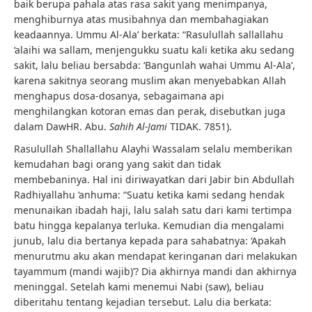
baik berupa pahala atas rasa sakit yang menimpanya,
menghiburnya atas musibahnya dan membahagiakan
keadaannya. Ummu Al-Ala’ berkata: “Rasulullah sallallahu
‘alaihi wa sallam, menjengukku suatu kali ketika aku sedang
sakit, lalu beliau bersabda: ‘Bangunlah wahai Ummu Al-Ala’,
karena sakitnya seorang muslim akan menyebabkan Allah
menghapus dosa-dosanya, sebagaimana api
menghilangkan kotoran emas dan perak, disebutkan juga
dalam DawHR. Abu.
Sahih Al-Jami
TIDAK. 7851).
Rasulullah Shallallahu Alayhi Wassalam selalu memberikan
kemudahan bagi orang yang sakit dan tidak
membebaninya. Hal ini diriwayatkan dari Jabir bin Abdullah
Radhiyallahu ‘anhuma: “Suatu ketika kami sedang hendak
menunaikan ibadah haji, lalu salah satu dari kami tertimpa
batu hingga kepalanya terluka. Kemudian dia mengalami
junub, lalu dia bertanya kepada para sahabatnya: ‘Apakah
menurutmu aku akan mendapat keringanan dari melakukan
tayammum (mandi wajib)’? Dia akhirnya mandi dan akhirnya
meninggal. Setelah kami menemui Nabi (saw), beliau
diberitahu tentang kejadian tersebut. Lalu dia berkata: