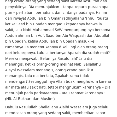
bagi orang-orang yang sedang sakit karena kesulitan dan
penyakitnya. Dia menunjukkan – tanpa kepura-puraan apa
pun – perhatian, perhatian, dan cintanya padanya. Hal ini
dari riwayat Abdullah bin Omar radhiyallahu ‘anhu: “Suatu
ketika Saad bin Ubadah mengadu kepadanya bahwa ia
sakit, lalu Nabi Muhammad SAW mengunjunginya bersama
Abdurrahman bin Auf, Saad bin Abi Waqqash dan Abdullah
bin Ubadah, ketika Abdullah bin Ubadah masuk ke
rumahnya. Ia menemukannya dikelilingi oleh orang-orang
dari keluarganya. Lalu ia bertanya: ‘Apakah dia sudah mati?’
Mereka menjawab: ‘Belum ya Rasulullah!’ Lalu dia
menangis. Ketika orang-orang melihat Nabi Sallallahu
Alayhi Wassalam menangis, orang-orang pun ikut
menangis. Lalu dia berkata, ‘Apakah kamu tidak
mendengar? Sesungguhnya Allah tidak menghukum karena
air mata atau sakit hati, tetapi menghukum karenanya – Dia
menunjuk pada perkataannya – atau rahmat karenanya.”
(HR. Al-Bukhari dan Muslim).
Dahulu Rasulullah Shallallahu Alaihi Wassalam juga selalu
mendoakan orang yang sedang sakit, memberikan kabar