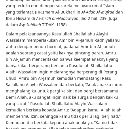
yang terluka dan dengan sukarela melayani umat Islam
yang terlantar. (HR.Imam Al-Bukhari in
Al-Adab Al-Mufrad
dan
Ibnu Hisyam di
As-Sirah an-Nabawiyah
jilid 2 hal. 239. Juga
dalam
Asy-Sahihah
TIDAK. 1158).
Dalam pelaksanaannya Rasulullah Shallallahu Alayhi
Wassalam memperlakukan Amr bin Al-Jamuh Radhiyallahu
‘anhu dengan penuh hormat, padahal Amr bin Al-Jamuh
adalah seorang cacat yaitu kakinya pincang parah. Amru
bin Al-Jamuh menceritakan bahwa keempat anaknya yang
banyak ikut berperang bersama Rasulullah Shallallahu
Alaihi Wassalam ingin melarangnya berperang di Perang
Uhud. Amru bin Al-Jamuh kemudian mendatangi Rasul
Sallallahu Alayhi Wassalam dan berkata, “Anak-anakku ingin
menghalangiku untuk pergi ke sini dan pergi bersamamu.
Demi Allah, aku sangat ingin naik ke surga dengan kakiku
yang cacat!” Rasulullah Shallallahu Alayhi Wassalam
kemudian berkata kepada Amru: “Adapun kamu, Allah telah
memberimu izin, sehingga kamu tidak perlu lagi berjihad.”
Kemudian dia berkata kepada anak-anaknya: “Kamu tidak
berhak melarangnya, Allah telah memberikan syahadat