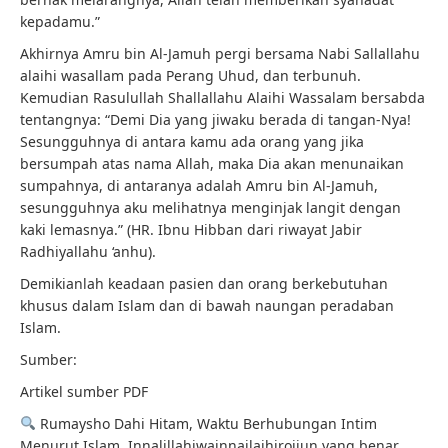
kepadamu.”
Akhirnya Amru bin Al-Jamuh pergi bersama Nabi Sallallahu
alaihi wasallam pada Perang Uhud, dan terbunuh.
Kemudian Rasulullah Shallallahu Alaihi Wassalam bersabda
tentangnya: “Demi Dia yang jiwaku berada di tangan-Nya!
Sesungguhnya di antara kamu ada orang yang jika
bersumpah atas nama Allah, maka Dia akan menunaikan
sumpahnya, di antaranya adalah Amru bin Al-Jamuh,
sesungguhnya aku melihatnya menginjak langit dengan
kaki lemasnya.” (HR. Ibnu Hibban dari riwayat Jabir
Radhiyallahu ‘anhu).
Demikianlah keadaan pasien dan orang berkebutuhan
khusus dalam Islam dan di bawah naungan peradaban
Islam.
Sumber:
Artikel sumber PDF
Rumaysho Dahi Hitam, Waktu Berhubungan Intim
Menurut Islam, Innalillahiwainnailaihirojiun yang benar,