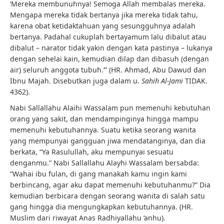
‘Mereka membunuhnya! Semoga Allah membalas mereka.
Mengapa mereka tidak bertanya jika mereka tidak tahu,
karena obat ketidaktahuan yang sesungguhnya adalah
bertanya. Padahal cukuplah bertayamum lalu dibalut atau
dibalut – narator tidak yakin dengan kata pastinya – lukanya
dengan sehelai kain, kemudian dilap dan dibasuh (dengan
air) seluruh anggota tubuh.’” (HR. Ahmad, Abu Dawud dan
Ibnu Majah. Disebutkan juga dalam u.
Sahih Al-Jami
TIDAK.
4362).
Nabi Sallallahu Alaihi Wassalam pun memenuhi kebutuhan
orang yang sakit, dan mendampinginya hingga mampu
memenuhi kebutuhannya. Suatu ketika seorang wanita
yang mempunyai gangguan jiwa mendatanginya, dan dia
berkata, “Ya Rasulullah, aku mempunyai sesuatu
denganmu.” Nabi Sallallahu Alayhi Wassalam bersabda:
“Wahai ibu fulan, di gang manakah kamu ingin kami
berbincang, agar aku dapat memenuhi kebutuhanmu?” Dia
kemudian berbicara dengan seorang wanita di salah satu
gang hingga dia mengungkapkan kebutuhannya. (HR.
Muslim dari riwayat Anas Radhiyallahu ‘anhu).