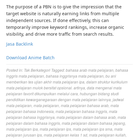
The purpose of a PBN is to give the impression that the
target website is naturally earning links from multiple
independent sources. If done effectively, this can
temporarily improve keyword rankings, increase organic
visibility, and drive more traffic from search results.
Jasa Backlink
Download Anime Batch
Posted in:
Tak Berkategori
Tagged:
bahasa arab mata pelajaran
,
bahasa
inggris mata pelajaran
,
bahasa inggrisnya mata pelajaran
,
bu ani
memberikan tes ujian akhir mata pelajaran ipa
,
dalam struktur kurikulum
mata pelajaran mulok bersifat opsional. artinya
,
data mengenai mata
pelajaran favorit dikumpulkan melalui cara
,
hubungan bidang studi
pendidikan kewarganegaraan dengan mata pelajaran lainnya
,
jadwal
mata pelajaran
,
mata pelajaran
,
mata pelajaran bahasa arab
,
mata
pelajaran bahasa indonesia
,
mata pelajaran bahasa inggris
,
mata
pelajaran bahasa inggrisnya
,
mata pelajaran dalam bahasa arab
,
mata
pelajaran dalam bahasa inggris
,
mata pelajaran dalam bahasa jepang
,
mata pelajaran ipa
,
mata pelajaran ips
,
mata pelajaran ips sma
,
mata
pelajaran jurusan ips
,
mata pelajaran kelas 1 sd
,
mata pelajaran kuliah
,