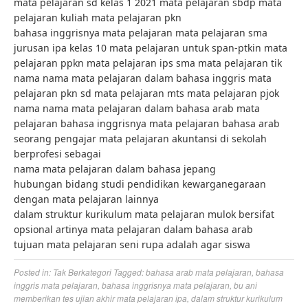
mata pelajaran sd kelas 1 2021 mata pelajaran sbdp mata
pelajaran kuliah mata pelajaran pkn
bahasa inggrisnya mata pelajaran mata pelajaran sma
jurusan ipa kelas 10 mata pelajaran untuk span-ptkin mata
pelajaran ppkn mata pelajaran ips sma mata pelajaran tik
nama nama mata pelajaran dalam bahasa inggris mata
pelajaran pkn sd mata pelajaran mts mata pelajaran pjok
nama nama mata pelajaran dalam bahasa arab mata
pelajaran bahasa inggrisnya mata pelajaran bahasa arab
seorang pengajar mata pelajaran akuntansi di sekolah
berprofesi sebagai
nama mata pelajaran dalam bahasa jepang
hubungan bidang studi pendidikan kewarganegaraan
dengan mata pelajaran lainnya
dalam struktur kurikulum mata pelajaran mulok bersifat
opsional artinya mata pelajaran dalam bahasa arab
tujuan mata pelajaran seni rupa adalah agar siswa
Posted in:
Tak Berkategori
Tagged:
bahasa arab mata pelajaran
,
bahasa
inggris mata pelajaran
,
bahasa inggrisnya mata pelajaran
,
bu ani
memberikan tes ujian akhir mata pelajaran ipa
,
dalam struktur kurikulum