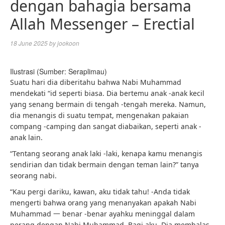
dengan bahagia bersama
Allah Messenger – Erectial
18 June 2025
by
jookoon
Ilustrasi (Sumber: Seraplimau)
Suatu hari dia diberitahu bahwa Nabi Muhammad
mendekati “id seperti biasa. Dia bertemu anak -anak kecil
yang senang bermain di tengah -tengah mereka. Namun,
dia menangis di suatu tempat, mengenakan pakaian
compang -camping dan sangat diabaikan, seperti anak -
anak lain.
“Tentang seorang anak laki -laki, kenapa kamu menangis
sendirian dan tidak bermain dengan teman lain?” tanya
seorang nabi.
“Kau pergi dariku, kawan, aku tidak tahu! -Anda tidak
mengerti bahwa orang yang menanyakan apakah Nabi
Muhammad 一 benar -benar ayahku meninggal dalam
perang dengan Nabi Muhammad. Bagi aku. Dia membalas