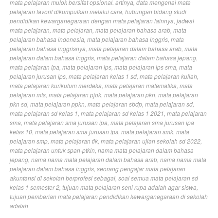
mata pelajaran mulok bersifat opsional. artinya
,
data mengenai mata
pelajaran favorit dikumpulkan melalui cara
,
hubungan bidang studi
pendidikan kewarganegaraan dengan mata pelajaran lainnya
,
jadwal
mata pelajaran
,
mata pelajaran
,
mata pelajaran bahasa arab
,
mata
pelajaran bahasa indonesia
,
mata pelajaran bahasa inggris
,
mata
pelajaran bahasa inggrisnya
,
mata pelajaran dalam bahasa arab
,
mata
pelajaran dalam bahasa inggris
,
mata pelajaran dalam bahasa jepang
,
mata pelajaran ipa
,
mata pelajaran ips
,
mata pelajaran ips sma
,
mata
pelajaran jurusan ips
,
mata pelajaran kelas 1 sd
,
mata pelajaran kuliah
,
mata pelajaran kurikulum merdeka
,
mata pelajaran matematika
,
mata
pelajaran mts
,
mata pelajaran pjok
,
mata pelajaran pkn
,
mata pelajaran
pkn sd
,
mata pelajaran ppkn
,
mata pelajaran sbdp
,
mata pelajaran sd
,
mata pelajaran sd kelas 1
,
mata pelajaran sd kelas 1 2021
,
mata pelajaran
sma
,
mata pelajaran sma jurusan ipa
,
mata pelajaran sma jurusan ipa
kelas 10
,
mata pelajaran sma jurusan ips
,
mata pelajaran smk
,
mata
pelajaran smp
,
mata pelajaran tik
,
mata pelajaran ujian sekolah sd 2022
,
mata pelajaran untuk span-ptkin
,
nama mata pelajaran dalam bahasa
jepang
,
nama nama mata pelajaran dalam bahasa arab
,
nama nama mata
pelajaran dalam bahasa inggris
,
seorang pengajar mata pelajaran
akuntansi di sekolah berprofesi sebagai
,
soal semua mata pelajaran sd
kelas 1 semester 2
,
tujuan mata pelajaran seni rupa adalah agar siswa
,
tujuan pemberian mata pelajaran pendidikan kewarganegaraan di sekolah
adalah