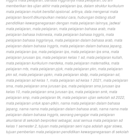
memberikan tes ujian akhir mata pelajaran ipa
,
dalam struktur kurikulum
mata pelajaran mulok bersifat opsional. artinya
,
data mengenai mata
pelajaran favorit dikumpulkan melalui cara
,
hubungan bidang studi
pendidikan kewarganegaraan dengan mata pelajaran lainnya
,
jadwal
mata pelajaran
,
mata pelajaran
,
mata pelajaran bahasa arab
,
mata
pelajaran bahasa indonesia
,
mata pelajaran bahasa inggris
,
mata
pelajaran bahasa inggrisnya
,
mata pelajaran dalam bahasa arab
,
mata
pelajaran dalam bahasa inggris
,
mata pelajaran dalam bahasa jepang
,
mata pelajaran ipa
,
mata pelajaran ips
,
mata pelajaran ips sma
,
mata
pelajaran jurusan ips
,
mata pelajaran kelas 1 sd
,
mata pelajaran kuliah
,
mata pelajaran kurikulum merdeka
,
mata pelajaran matematika
,
mata
pelajaran mts
,
mata pelajaran pjok
,
mata pelajaran pkn
,
mata pelajaran
pkn sd
,
mata pelajaran ppkn
,
mata pelajaran sbdp
,
mata pelajaran sd
,
mata pelajaran sd kelas 1
,
mata pelajaran sd kelas 1 2021
,
mata pelajaran
sma
,
mata pelajaran sma jurusan ipa
,
mata pelajaran sma jurusan ipa
kelas 10
,
mata pelajaran sma jurusan ips
,
mata pelajaran smk
,
mata
pelajaran smp
,
mata pelajaran tik
,
mata pelajaran ujian sekolah sd 2022
,
mata pelajaran untuk span-ptkin
,
nama mata pelajaran dalam bahasa
jepang
,
nama nama mata pelajaran dalam bahasa arab
,
nama nama mata
pelajaran dalam bahasa inggris
,
seorang pengajar mata pelajaran
akuntansi di sekolah berprofesi sebagai
,
soal semua mata pelajaran sd
kelas 1 semester 2
,
tujuan mata pelajaran seni rupa adalah agar siswa
,
tujuan pemberian mata pelajaran pendidikan kewarganegaraan di sekolah