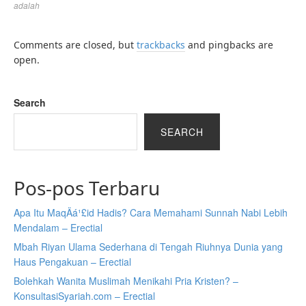
adalah
Comments are closed, but
trackbacks
and pingbacks are
open.
Search
SEARCH
Pos-pos Terbaru
Apa Itu MaqÄá¹£id Hadis? Cara Memahami Sunnah Nabi Lebih
Mendalam – Erectial
Mbah Riyan Ulama Sederhana di Tengah Riuhnya Dunia yang
Haus Pengakuan – Erectial
Bolehkah Wanita Muslimah Menikahi Pria Kristen? –
KonsultasiSyariah.com – Erectial