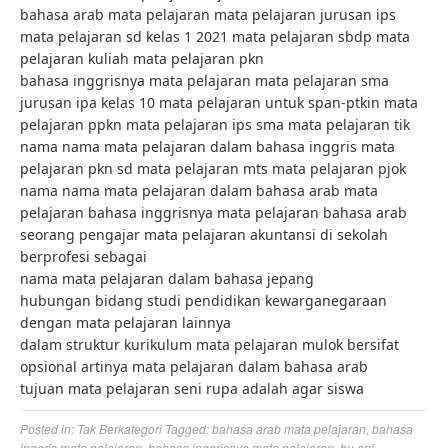
bahasa arab mata pelajaran mata pelajaran jurusan ips
mata pelajaran sd kelas 1 2021 mata pelajaran sbdp mata
pelajaran kuliah mata pelajaran pkn
bahasa inggrisnya mata pelajaran mata pelajaran sma
jurusan ipa kelas 10 mata pelajaran untuk span-ptkin mata
pelajaran ppkn mata pelajaran ips sma mata pelajaran tik
nama nama mata pelajaran dalam bahasa inggris mata
pelajaran pkn sd mata pelajaran mts mata pelajaran pjok
nama nama mata pelajaran dalam bahasa arab mata
pelajaran bahasa inggrisnya mata pelajaran bahasa arab
seorang pengajar mata pelajaran akuntansi di sekolah
berprofesi sebagai
nama mata pelajaran dalam bahasa jepang
hubungan bidang studi pendidikan kewarganegaraan
dengan mata pelajaran lainnya
dalam struktur kurikulum mata pelajaran mulok bersifat
opsional artinya mata pelajaran dalam bahasa arab
tujuan mata pelajaran seni rupa adalah agar siswa
Posted in:
Tak Berkategori
Tagged:
bahasa arab mata pelajaran
,
bahasa
inggris mata pelajaran
,
bahasa inggrisnya mata pelajaran
,
bu ani