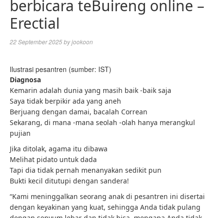
berbicara teBuireng online –
Erectial
22 September 2025
by
jookoon
Ilustrasi pesantren (sumber: IST)
Diagnosa
Kemarin adalah dunia yang masih baik -baik saja
Saya tidak berpikir ada yang aneh
Berjuang dengan damai, bacalah Correan
Sekarang, di mana -mana seolah -olah hanya merangkul
pujian
Jika ditolak, agama itu dibawa
Melihat pidato untuk dada
Tapi dia tidak pernah menanyakan sedikit pun
Bukti kecil ditutupi dengan sandera!
“Kami meninggalkan seorang anak di pesantren ini disertai
dengan keyakinan yang kuat, sehingga Anda tidak pulang
dengan senyum lebar dan tidak bisa, mengapa Anda tidak