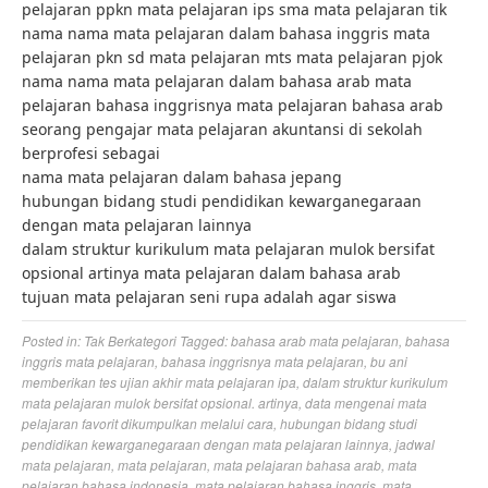
pelajaran ppkn mata pelajaran ips sma mata pelajaran tik
nama nama mata pelajaran dalam bahasa inggris mata
pelajaran pkn sd mata pelajaran mts mata pelajaran pjok
nama nama mata pelajaran dalam bahasa arab mata
pelajaran bahasa inggrisnya mata pelajaran bahasa arab
seorang pengajar mata pelajaran akuntansi di sekolah
berprofesi sebagai
nama mata pelajaran dalam bahasa jepang
hubungan bidang studi pendidikan kewarganegaraan
dengan mata pelajaran lainnya
dalam struktur kurikulum mata pelajaran mulok bersifat
opsional artinya mata pelajaran dalam bahasa arab
tujuan mata pelajaran seni rupa adalah agar siswa
Posted in:
Tak Berkategori
Tagged:
bahasa arab mata pelajaran
,
bahasa
inggris mata pelajaran
,
bahasa inggrisnya mata pelajaran
,
bu ani
memberikan tes ujian akhir mata pelajaran ipa
,
dalam struktur kurikulum
mata pelajaran mulok bersifat opsional. artinya
,
data mengenai mata
pelajaran favorit dikumpulkan melalui cara
,
hubungan bidang studi
pendidikan kewarganegaraan dengan mata pelajaran lainnya
,
jadwal
mata pelajaran
,
mata pelajaran
,
mata pelajaran bahasa arab
,
mata
pelajaran bahasa indonesia
,
mata pelajaran bahasa inggris
,
mata