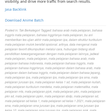
visibility, and drive more traffic from search results.
Jasa Backlink
Download Anime Batch
Posted in:
Tak Berkategori
Tagged:
bahasa arab mata pelajaran
,
bahasa
inggris mata pelajaran
,
bahasa inggrisnya mata pelajaran
,
bu ani
memberikan tes ujian akhir mata pelajaran ipa
,
dalam struktur kurikulum
mata pelajaran mulok bersifat opsional. artinya
,
data mengenai mata
pelajaran favorit dikumpulkan melalui cara
,
hubungan bidang studi
pendidikan kewarganegaraan dengan mata pelajaran lainnya
,
jadwal
mata pelajaran
,
mata pelajaran
,
mata pelajaran bahasa arab
,
mata
pelajaran bahasa indonesia
,
mata pelajaran bahasa inggris
,
mata
pelajaran bahasa inggrisnya
,
mata pelajaran dalam bahasa arab
,
mata
pelajaran dalam bahasa inggris
,
mata pelajaran dalam bahasa jepang
,
mata pelajaran ipa
,
mata pelajaran ips
,
mata pelajaran ips sma
,
mata
pelajaran jurusan ips
,
mata pelajaran kelas 1 sd
,
mata pelajaran kuliah
,
mata pelajaran kurikulum merdeka
,
mata pelajaran matematika
,
mata
pelajaran mts
,
mata pelajaran pjok
,
mata pelajaran pkn
,
mata pelajaran
pkn sd
,
mata pelajaran ppkn
,
mata pelajaran sbdp
,
mata pelajaran sd
,
mata pelajaran sd kelas 1
,
mata pelajaran sd kelas 1 2021
,
mata pelajaran
sma
,
mata pelajaran sma jurusan ipa
,
mata pelajaran sma jurusan ipa
kelas 10
,
mata pelajaran sma jurusan ips
,
mata pelajaran smk
,
mata