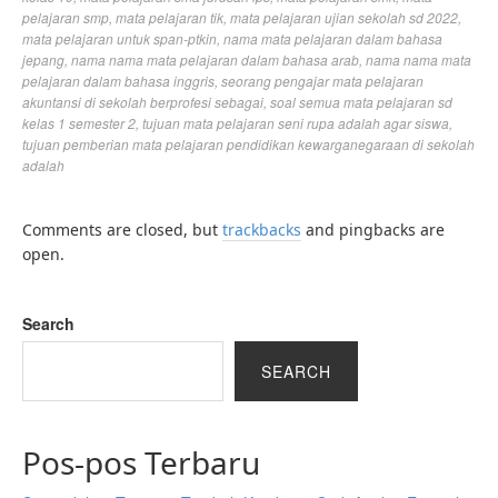
pelajaran smp
,
mata pelajaran tik
,
mata pelajaran ujian sekolah sd 2022
,
mata pelajaran untuk span-ptkin
,
nama mata pelajaran dalam bahasa
jepang
,
nama nama mata pelajaran dalam bahasa arab
,
nama nama mata
pelajaran dalam bahasa inggris
,
seorang pengajar mata pelajaran
akuntansi di sekolah berprofesi sebagai
,
soal semua mata pelajaran sd
kelas 1 semester 2
,
tujuan mata pelajaran seni rupa adalah agar siswa
,
tujuan pemberian mata pelajaran pendidikan kewarganegaraan di sekolah
adalah
Comments are closed, but
trackbacks
and pingbacks are
open.
Search
SEARCH
Pos-pos Terbaru