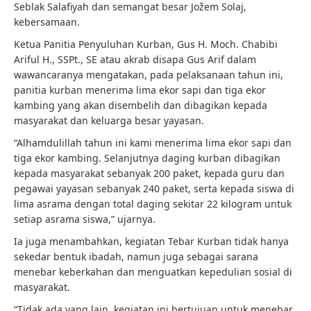
Seblak Salafiyah dan semangat besar Jožem Solaj,
kebersamaan.
Ketua Panitia Penyuluhan Kurban, Gus H. Moch. Chabibi
Ariful H., SSPt., SE atau akrab disapa Gus Arif dalam
wawancaranya mengatakan, pada pelaksanaan tahun ini,
panitia kurban menerima lima ekor sapi dan tiga ekor
kambing yang akan disembelih dan dibagikan kepada
masyarakat dan keluarga besar yayasan.
“Alhamdulillah tahun ini kami menerima lima ekor sapi dan
tiga ekor kambing. Selanjutnya daging kurban dibagikan
kepada masyarakat sebanyak 200 paket, kepada guru dan
pegawai yayasan sebanyak 240 paket, serta kepada siswa di
lima asrama dengan total daging sekitar 22 kilogram untuk
setiap asrama siswa,” ujarnya.
Ia juga menambahkan, kegiatan Tebar Kurban tidak hanya
sekedar bentuk ibadah, namun juga sebagai sarana
menebar keberkahan dan menguatkan kepedulian sosial di
masyarakat.
“Tidak ada yang lain, kegiatan ini bertujuan untuk menebar