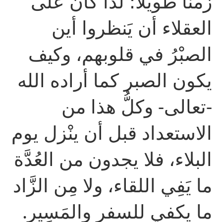
زمنًا طويلاً؛ لذا كان على
العقلاء أن يَنظروا أين
الصبْرُ في قلوبهم، وكيف
يكون الصبر كما أراده الله
-تعالى- وكلُّ هذا من
الاستعداد قبل أن ينْزل يوم
البلاء، فلا يجدون من العُدَّة
ما يَفِي اللقاء، ولا مِن الزَّاد
ما يكفي للسفر والمَسِير.