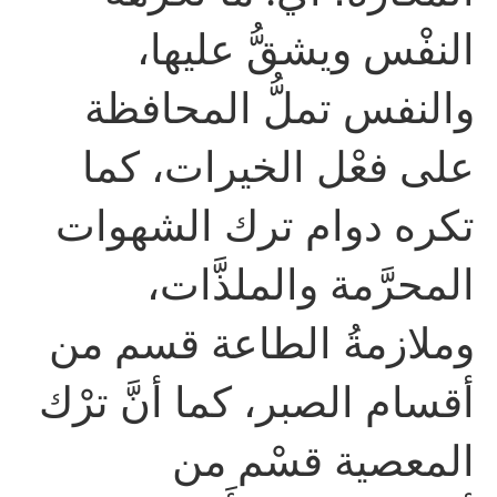
النفْس ويشقُّ عليها،
والنفس تملُّ المحافظة
على فعْل الخيرات، كما
تكره دوام ترك الشهوات
المحرَّمة والملذَّات،
وملازمةُ الطاعة قسم من
أقسام الصبر، كما أنَّ ترْك
المعصية قسْم من