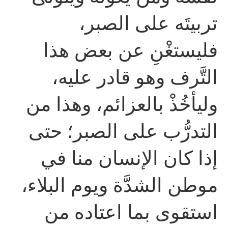
تربيتَه على الصبر،
فليستغْنِ عن بعض هذا
التَّرف وهو قادر عليه،
وليأخُذْ بالعزائم، وهذا من
التدرُّب على الصبر؛ حتى
إذا كان الإنسان منا في
موطن الشدَّة ويوم البلاء،
استقوى بما اعتاده من