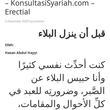
– KonsultasiSyariah.com –
Erectial
3 December 2025
by
jookoon
قبل أن ينزل البلاء
Oleh:
Hasan Abdul Hayyi
كنت أحدِّث نفسي كثيرًا
وأنا حبيس البلاء عن
الصَّبر، وضرورتِه للعبد في
كلِّ الأحوال والمقامات،