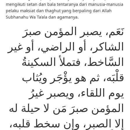
mengikuti setan dan bala tentaranya dari manusia-manusia
pelaku maksiat dan thaghut yang berpaling dari Allah
Subhanahu Wa Ta’ala dan agamanya.
نَعَم، يصبر المؤمن صبرَ
الشاكر، أو الراضي، أو غير
السَّاخط، فتملأ السكينةُ
قلْبَه، ثم هو يؤْجَر ويُثاب
يوم اللقاء، ويصبر غيرُ
المؤمن صبرَ مَن لا حيلة له
إلا الصبر، وإن سخط قلبه،