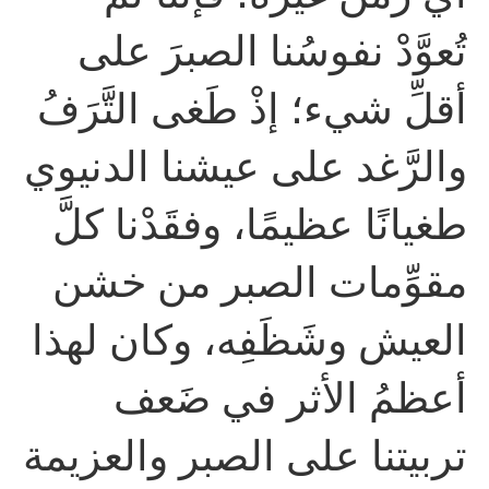
تُعوَّدْ نفوسُنا الصبرَ على
أقلِّ شيء؛ إذْ طَغى التَّرَفُ
والرَّغد على عيشنا الدنيوي
طغيانًا عظيمًا، وفقَدْنا كلَّ
مقوِّمات الصبر من خشن
العيش وشَظَفِه، وكان لهذا
أعظمُ الأثر في ضَعف
تربيتنا على الصبر والعزيمة