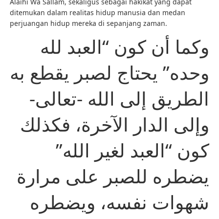
Alaihi Wa Sallam, sekaligus sebagai hakikat yang dapat
ditemukan dalam realitas hidup manusia dan medan
perjuangan hidup mereka di sepanjang zaman.
وكما أن كون “العبد لله
وحده” يحتاج لصبر يقطع به
الطريق إلى الله -تعالى-
وإلى الدار الآخرة، فكذلك
كون “العبد لغير الله”
يضطره للصبر على مرارة
شهوات نفسه، ويضطره