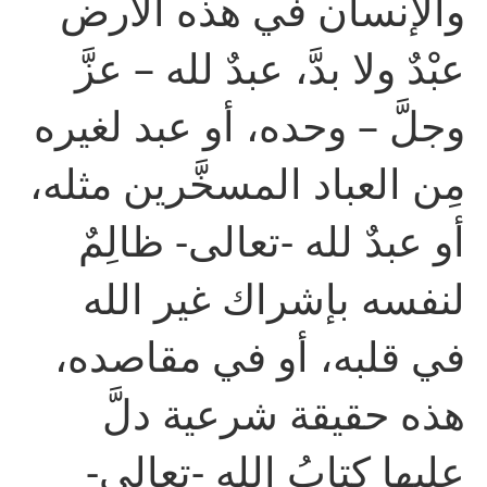
والإنسان في هذه الأرض
عبْدٌ ولا بدَّ، عبدٌ لله – عزَّ
وجلَّ – وحده، أو عبد لغيره
مِن العباد المسخَّرين مثله،
أو عبدٌ لله -تعالى- ظالِمٌ
لنفسه بإشراك غير الله
في قلبه، أو في مقاصده،
هذه حقيقة شرعية دلَّ
عليها كتابُ الله -تعالى-