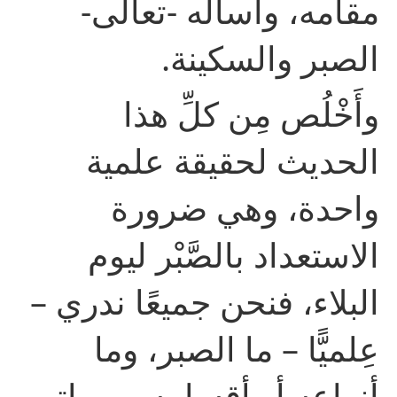
مقامه، وأسأله -تعالى-
الصبر والسكينة.
وأَخْلُص مِن كلِّ هذا
الحديث لحقيقة علمية
واحدة، وهي ضرورة
الاستعداد بالصَّبْر ليوم
البلاء، فنحن جميعًا ندري –
عِلميًّا – ما الصبر، وما
أنواعه أو أقسامه، ومراتب