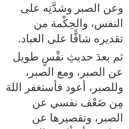
وعن الصبر وشدَّتِه على
النفس، والحِكْمة من
تقديره شاقًّا على العباد.
ثم بعدَ حديثِ نفْسٍ طويل
عن الصبر، ومع الصبر،
وللصبر، أعود فأستغفر اللهَ
مِن ضَعْف نفسي عن
الصبر، وتقصيرها عن