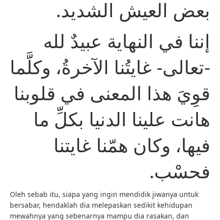
بعض العيش الشديد.
إننا في النهاية عبيدٌ لله
-تعالى- غايتُنا الآخرةُ، وكلَّما
قوِيَ هذا المعنى في قلوبنا
هانت علينا الدنيا بكلِّ ما
فيها، وكان همّنا غايتنا
فحسْب.
Oleh sebab itu, siapa yang ingin mendidik jiwanya untuk
bersabar, hendaklah dia melepaskan sedikit kehidupan
mewahnya yang sebenarnya mampu dia rasakan, dan