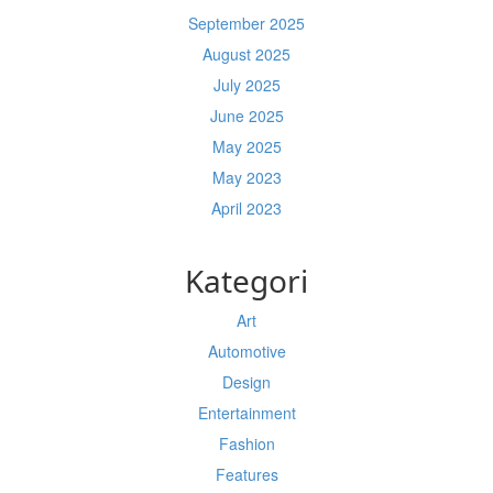
September 2025
August 2025
July 2025
June 2025
May 2025
May 2023
April 2023
Kategori
Art
Automotive
Design
Entertainment
Fashion
Features