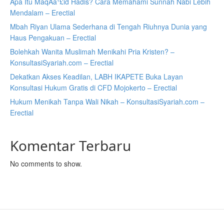
Apa Itu MaqÄá¹£id Hadis? Cara Memahami Sunnah Nabi Lebih
Mendalam – Erectial
Mbah Riyan Ulama Sederhana di Tengah Riuhnya Dunia yang
Haus Pengakuan – Erectial
Bolehkah Wanita Muslimah Menikahi Pria Kristen? –
KonsultasiSyariah.com – Erectial
Dekatkan Akses Keadilan, LABH IKAPETE Buka Layan
Konsultasi Hukum Gratis di CFD Mojokerto – Erectial
Hukum Menikah Tanpa Wali Nikah – KonsultasiSyariah.com –
Erectial
Komentar Terbaru
No comments to show.