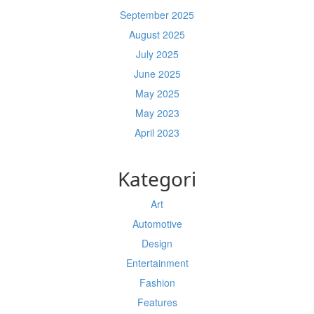
September 2025
August 2025
July 2025
June 2025
May 2025
May 2023
April 2023
Kategori
Art
Automotive
Design
Entertainment
Fashion
Features