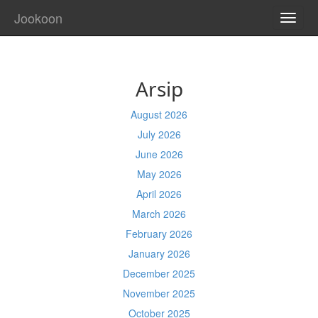
Jookoon
TOGG
NAVI
Arsip
August 2026
July 2026
June 2026
May 2026
April 2026
March 2026
February 2026
January 2026
December 2025
November 2025
October 2025