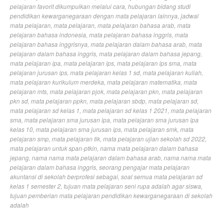
pelajaran favorit dikumpulkan melalui cara
,
hubungan bidang studi
pendidikan kewarganegaraan dengan mata pelajaran lainnya
,
jadwal
mata pelajaran
,
mata pelajaran
,
mata pelajaran bahasa arab
,
mata
pelajaran bahasa indonesia
,
mata pelajaran bahasa inggris
,
mata
pelajaran bahasa inggrisnya
,
mata pelajaran dalam bahasa arab
,
mata
pelajaran dalam bahasa inggris
,
mata pelajaran dalam bahasa jepang
,
mata pelajaran ipa
,
mata pelajaran ips
,
mata pelajaran ips sma
,
mata
pelajaran jurusan ips
,
mata pelajaran kelas 1 sd
,
mata pelajaran kuliah
,
mata pelajaran kurikulum merdeka
,
mata pelajaran matematika
,
mata
pelajaran mts
,
mata pelajaran pjok
,
mata pelajaran pkn
,
mata pelajaran
pkn sd
,
mata pelajaran ppkn
,
mata pelajaran sbdp
,
mata pelajaran sd
,
mata pelajaran sd kelas 1
,
mata pelajaran sd kelas 1 2021
,
mata pelajaran
sma
,
mata pelajaran sma jurusan ipa
,
mata pelajaran sma jurusan ipa
kelas 10
,
mata pelajaran sma jurusan ips
,
mata pelajaran smk
,
mata
pelajaran smp
,
mata pelajaran tik
,
mata pelajaran ujian sekolah sd 2022
,
mata pelajaran untuk span-ptkin
,
nama mata pelajaran dalam bahasa
jepang
,
nama nama mata pelajaran dalam bahasa arab
,
nama nama mata
pelajaran dalam bahasa inggris
,
seorang pengajar mata pelajaran
akuntansi di sekolah berprofesi sebagai
,
soal semua mata pelajaran sd
kelas 1 semester 2
,
tujuan mata pelajaran seni rupa adalah agar siswa
,
tujuan pemberian mata pelajaran pendidikan kewarganegaraan di sekolah
adalah