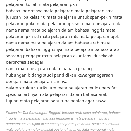
pelajaran kuliah mata pelajaran pkn
bahasa inggrisnya mata pelajaran mata pelajaran sma
jurusan ipa kelas 10 mata pelajaran untuk span-ptkin mata
pelajaran ppkn mata pelajaran ips sma mata pelajaran tik
nama nama mata pelajaran dalam bahasa inggris mata
pelajaran pkn sd mata pelajaran mts mata pelajaran pjok
nama nama mata pelajaran dalam bahasa arab mata
pelajaran bahasa inggrisnya mata pelajaran bahasa arab
seorang pengajar mata pelajaran akuntansi di sekolah
berprofesi sebagai
nama mata pelajaran dalam bahasa jepang
hubungan bidang studi pendidikan kewarganegaraan
dengan mata pelajaran lainnya
dalam struktur kurikulum mata pelajaran mulok bersifat
opsional artinya mata pelajaran dalam bahasa arab
tujuan mata pelajaran seni rupa adalah agar siswa
Posted in:
Tak Berkategori
Tagged:
bahasa arab mata pelajaran
,
bahasa
inggris mata pelajaran
,
bahasa inggrisnya mata pelajaran
,
bu ani
memberikan tes ujian akhir mata pelajaran ipa
,
dalam struktur kurikulum
mata pelajaran mulok bersifat opsional. artinya
,
data mengenai mata