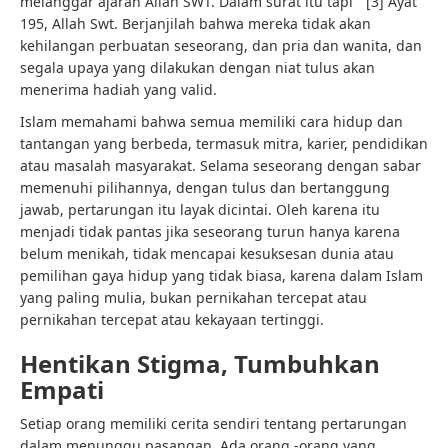
melanggar ajaran Allah SWT. Dalam surat itu tapi ” [3] Ayat
195, Allah Swt. Berjanjilah bahwa mereka tidak akan
kehilangan perbuatan seseorang, dan pria dan wanita, dan
segala upaya yang dilakukan dengan niat tulus akan
menerima hadiah yang valid.
Islam memahami bahwa semua memiliki cara hidup dan
tantangan yang berbeda, termasuk mitra, karier, pendidikan
atau masalah masyarakat. Selama seseorang dengan sabar
memenuhi pilihannya, dengan tulus dan bertanggung
jawab, pertarungan itu layak dicintai. Oleh karena itu
menjadi tidak pantas jika seseorang turun hanya karena
belum menikah, tidak mencapai kesuksesan dunia atau
pemilihan gaya hidup yang tidak biasa, karena dalam Islam
yang paling mulia, bukan pernikahan tercepat atau
pernikahan tercepat atau kekayaan tertinggi.
Hentikan Stigma, Tumbuhkan
Empati
Setiap orang memiliki cerita sendiri tentang pertarungan
dalam menunggu pasangan. Ada orang -orang yang