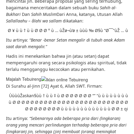
mencintai Jin. Beberapa proposal yang sering terhubung,
bagaimana menceritakan dalam sebuah buku
Sahih al-
Bukhari
Dan
Sahih Muslim
Dari Anna, katanya, Utusan Allah
Sallallaahu – âlahi wa sallam
dikatakan:
Ø ¥ ù ù † ù ù Ø Ø Ø ° ù … ùŽø¬ù’ø ± ùùù ‰ Ø§ù “Ø¯¯”ùŽ … ù
Itu artinya:
“Benar -benar Setan mengalir di tubuh anak Adam
saat darah mengalir.”
Hadis ini menekankan bahwa jin (atau setan) dapat
mempengaruhi orang secara psikologis atau spiritual, tidak
terlalu mengganggu kecocokan atau pernikahan.
Majalah Tebuireng
Di Surahu al-Jinn [72] Ayat 6, Allah SWT. Firman:
ÙùùùŽaskan§ùù † ù ù ‡ ù Ø Ø Ø Ø Ø Ø Ø “” “ù ù ù ù ù ù ù ù
ù Ø Ø Ø Ø Ø Ø Ø Ø Ø Ø Ø Ø Ø Ø Ø Ø Ø Ø Ø Ø Ø Ø Ø Ø Ø Ø
Ø Ø Ø Ø Ø Ø Ø Ø ù ù ù ù ù ù ù ù ù ù ù ù ù Ø Ø ± qi
Itu artinya:
“Sebenarnya ada beberapa pria dari (lingkaran)
orang yang mencari perlindungan terhadap beberapa pria dari
(lingkaran) jin, sehingga (jin) membuat (orang) meningkat