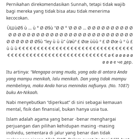
Pernikahan direkomendasikan Sunnah, tetapi tidak wajib
bagi mereka yang tidak bisa atau tidak menerima
kecocokan.
ÙШùØ§ ù … ù ° Ø Ø§ù “Ø Ø ° ‘Ø Ø Ø … Ø Ø Ø Ø Ø Ø Ø Ø Ø Ø
Ø Ø Ø Ø Ø Ø Ø Ø Ø Ø Ø Ø Ø Ø Ø Ø Ø Ø Ø Ø Ø Ø Ø Ø Ø Ø Ø
Ø Ø Ø Ø Ø Ø Ø§ù “ley ù ù ù” ù’øùº £ Øœ ùùù º £ Ø Øœ ù º ù £
ù ù ù € € € € € € € € € € € € € € € € € € € € € € € € € € € € € € €
€ € € € € € € € € € € € € € € € € € € € € € € € € € € ø € ø ø ø ø ø
ø ø ø е че дер.
Itu artinya:
“Mengapa orang muda, yang ada di antara Anda
yang mampu menikah, lalu menikah. Dan yang tidak mampu
membelinya, maka Anda harus menindas nafsunya. (No. 1087)
buku An-Nikaah.
Nabi menyebutkan “diperkuat” di sini sebagai kemauan
mental, fisik dan finansial, bukan hanya usia tua.
Islam adalah agama yang benar -benar menghargai
perjuangan dan pilihan kehidupan masing -masing
individu, sementara di jalur yang benar dan tidak