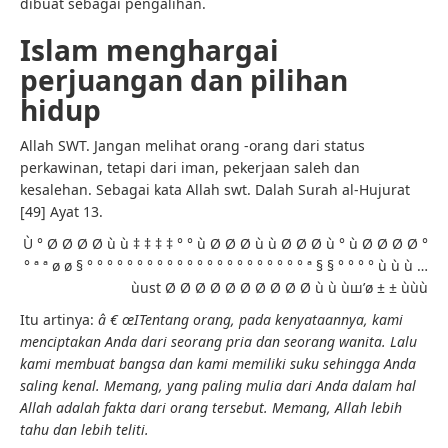
dibuat sebagai pengalihan.
Islam menghargai
perjuangan dan pilihan
hidup
Allah SWT. Jangan melihat orang -orang dari status
perkawinan, tetapi dari iman, pekerjaan saleh dan
kesalehan. Sebagai kata Allah swt. Dalah Surah al-Hujurat
[49] Ayat 13.
Ù ° Ø Ø Ø Ø ù ù ‡ ‡ ‡ ‡ ° ° ù Ø Ø Ø ù ù Ø Ø Ø ù ° ù Ø Ø Ø Ø °
° ª ª ø ø § ° ° ° ° ° ° ° ° ° ° ° ° ° ° ° ° ° ° ° ° ° ° ª § § ° ° ° ° ù ù ù …
ùust Ø Ø Ø Ø Ø Ø Ø Ø Ø Ø ù ù ùш’ø ± ± ùùù
Itu artinya:
â € œI
Tentang orang, pada kenyataannya, kami
menciptakan Anda dari seorang pria dan seorang wanita. Lalu
kami membuat bangsa dan kami memiliki suku sehingga Anda
saling kenal. Memang, yang paling mulia dari Anda dalam hal
Allah adalah fakta dari orang tersebut. Memang, Allah lebih
tahu dan lebih teliti.