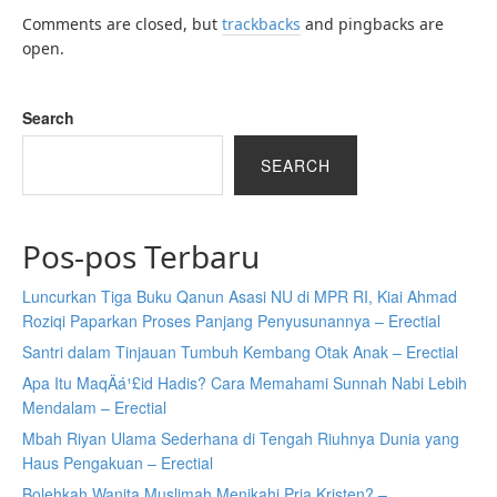
Comments are closed, but
trackbacks
and pingbacks are
open.
Search
SEARCH
Pos-pos Terbaru
Luncurkan Tiga Buku Qanun Asasi NU di MPR RI, Kiai Ahmad
Roziqi Paparkan Proses Panjang Penyusunannya – Erectial
Santri dalam Tinjauan Tumbuh Kembang Otak Anak – Erectial
Apa Itu MaqÄá¹£id Hadis? Cara Memahami Sunnah Nabi Lebih
Mendalam – Erectial
Mbah Riyan Ulama Sederhana di Tengah Riuhnya Dunia yang
Haus Pengakuan – Erectial
Bolehkah Wanita Muslimah Menikahi Pria Kristen? –