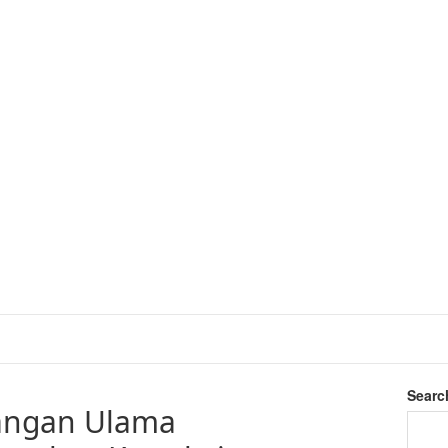
Searc
angan Ulama