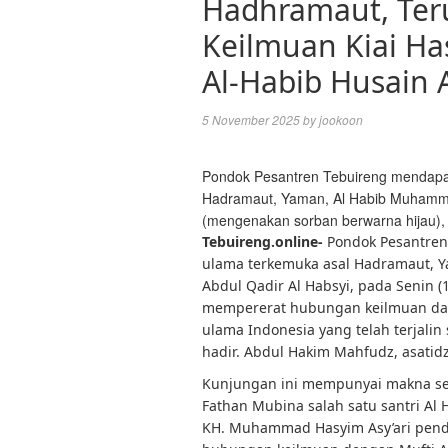
Hadhramaut, Ter
Keilmuan Kiai Ha
Al-Habib Husain A
5 November 2025
by
jookoon
Pondok Pesantren Tebuireng mendapa
Hadramaut, Yaman, Al Habib Muhammad 
(mengenakan sorban berwarna hijau),
Tebuireng.online-
Pondok Pesantre
ulama terkemuka asal Hadramaut, Y
Abdul Qadir Al Habsyi, pada Senin (
mempererat hubungan keilmuan da
ulama Indonesia yang telah terjali
hadir. Abdul Hakim Mahfudz, asatidz
Kunjungan ini mempunyai makna se
Fathan Mubina salah satu santri Al
KH. Muhammad Hasyim Asy’ari pend