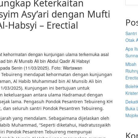
ungkap Keterkaitan
syim Asy’ari dengan Mufti
Po
l-Habsyi – Erectial
Santr
Otak A
Apa I
t kehormatan dengan kunjungan ulama terkemuka asal
Sunna
bin Al Munsib Ali bin Abdul Qadir Al Habsyi
Mbah 
 pada Senin (11/03/2025). Foto: Wartawan
Riuhn
n Tebuireng mendapat kehormatan dengan kunjungan
Erecti
aman, Al Habib Muhammad bin Al Munsib Ali bin
Boleh
11/03/2025). Kunjungan ini bertujuan untuk
Kriste
n kekeluargaan antara ulama Hadramaut dengan
n sejak lama. Pengasuh Pondok Pesantren Tebuireng KH
Dekat
, dan seluruh santri Pondok Pesantren Tebuireng.
Buka 
Mojoke
jarah yang mendalam. Sebagaimana dijelaskan oleh
 Habib Muhammad, “Seperti diketahui, Hadratussyaikh
iri Pondok Pesantren Tebuireng mempunyai
Ko