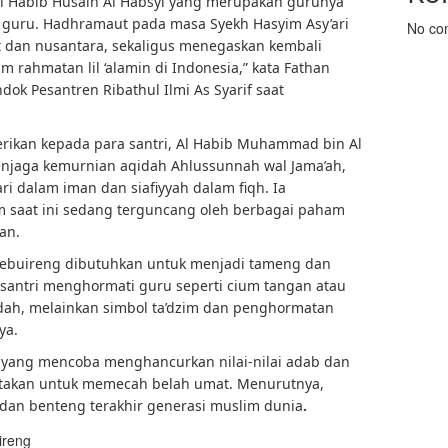
l Habib Husain Al Habsyi yang merupakan gurunya
di guru. Hadhramaut pada masa Syekh Hasyim Asy’ari
No co
t dan nusantara, sekaligus menegaskan kembali
rahmatan lil ‘alamin di Indonesia,” kata Fathan
dok Pesantren Ribathul Ilmi As Syarif saat
erikan kepada para santri, Al Habib Muhammad bin Al
jaga kemurnian aqidah Ahlussunnah wal Jama’ah,
i dalam iman dan siafiyyah dalam fiqh. Ia
 saat ini sedang terguncang oleh berbagai paham
an.
ri Tebuireng dibutuhkan untuk menjadi tameng dan
antri menghormati guru seperti cium tangan atau
ah, melainkan simbol ta’dzim dan penghormatan
ya.
r yang mencoba menghancurkan nilai-nilai adab dan
iptakan untuk memecah belah umat. Menurutnya,
dan benteng terakhir generasi muslim dunia
.