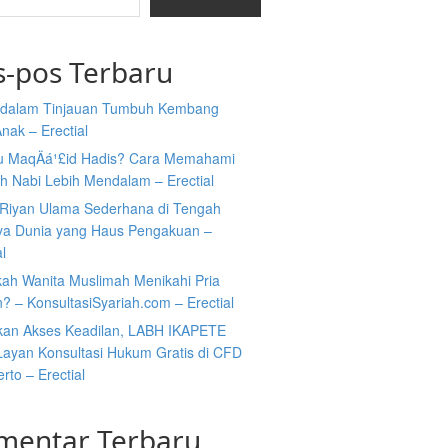
s-pos Terbaru
i dalam Tinjauan Tumbuh Kembang
nak – Erectial
tu MaqÄá¹£id Hadis? Cara Memahami
h Nabi Lebih Mendalam – Erectial
Riyan Ulama Sederhana di Tengah
ya Dunia yang Haus Pengakuan –
al
kah Wanita Muslimah Menikahi Pria
n? – KonsultasiSyariah.com – Erectial
kan Akses Keadilan, LABH IKAPETE
Layan Konsultasi Hukum Gratis di CFD
rto – Erectial
mentar Terbaru