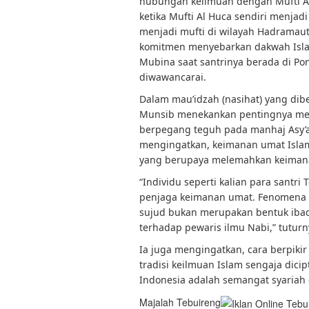
hubungan keilmuan dengan Mufti A
ketika Mufti Al Huca sendiri menja
menjadi mufti di wilayah Hadramau
komitmen menyebarkan dakwah Islam 
Mubina saat santrinya berada di Pon
diwawancarai.
Dalam mau’idzah (nasihat) yang dib
Munsib menekankan pentingnya men
berpegang teguh pada manhaj Asy’ar
mengingatkan, keimanan umat Islam
yang berupaya melemahkan keiman
“Individu seperti kalian para sant
penjaga keimanan umat. Fenomena s
sujud bukan merupakan bentuk ibad
terhadap pewaris ilmu Nabi,” tuturn
Ia juga mengingatkan, cara berpiki
tradisi keilmuan Islam sengaja dic
Indonesia adalah semangat syariah 
Majalah Tebuireng