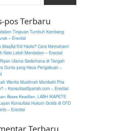
s-pos Terbaru
i dalam Tinjauan Tumbuh Kembang
nak – Erectial
tu MaqÄá¹£id Hadis? Cara Memahami
h Nabi Lebih Mendalam – Erectial
Riyan Ulama Sederhana di Tengah
ya Dunia yang Haus Pengakuan –
al
kah Wanita Muslimah Menikahi Pria
n? – KonsultasiSyariah.com – Erectial
kan Akses Keadilan, LABH IKAPETE
Layan Konsultasi Hukum Gratis di CFD
rto – Erectial
mentar Terbaru