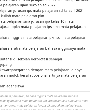
a pelajaran ujian sekolah sd 2022
ajaran jurusan ips mata pelajaran sd kelas 1 2021
 kuliah mata pelajaran pkn
ata pelajaran sma jurusan ipa kelas 10 mata
lajaran ppkn mata pelajaran ips sma mata pelajaran
hasa inggris mata pelajaran pkn sd mata pelajaran
hasa arab mata pelajaran bahasa inggrisnya mata
ntansi di sekolah berprofesi sebagai
 jepang
 kewarganegaraan dengan mata pelajaran lainnya
aran mulok bersifat opsional artinya mata pelajaran
lah agar siswa
ab mata pelajaran
,
bahasa inggris mata pelajaran
,
bahasa
 tes ujian akhir mata pelajaran ipa
,
dalam struktur kurikulum mata
ta mengenai mata pelajaran favorit dikumpulkan melalui cara
,
egaraan dengan mata pelajaran lainnya
,
jadwal mata pelajaran
,