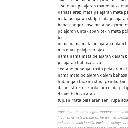
1 sd mata pelajaran matematika mat
bahasa arab mata pelajaran mata pel
mata pelajaran sbdp mata pelajaran
bahasa inggrisnya mata pelajaran m
pelajaran untuk span-ptkin mata pe
tik
nama nama mata pelajaran dalam ba
mts mata pelajaran pjok
nama nama mata pelajaran dalam ba
pelajaran bahasa arab
seorang pengajar mata pelajaran aku
nama mata pelajaran dalam bahasa
hubungan bidang studi pendidikan
dalam struktur kurikulum mata pelaj
dalam bahasa arab
tujuan mata pelajaran seni rupa ada
Posted in:
Tak Berkategori
Tagged:
bahasa ar
inggrisnya mata pelajaran
,
bu ani memberikan
pelajaran mulok bersifat opsional. artinya
,
da
hubungan bidang studi pendidikan kewargan