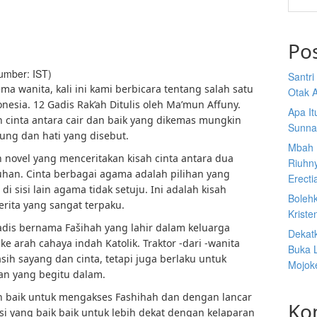
Po
umber: IST)
Santr
ma wanita, kali ini kami berbicara tentang salah satu
Otak A
nesia. 12 Gadis Rak’ah Ditulis oleh Ma’mun Affuny.
Apa I
h cinta antara cair dan baik yang dikemas mungkin
Sunna
ng dan hati yang disebut.
Mbah 
h novel yang menceritakan kisah cinta antara dua
Riuhn
an. Cinta berbagai agama adalah pilihan yang
Erecti
 di sisi lain agama tidak setuju. Ini adalah kisah
Boleh
rita yang sangat terpaku.
Kriste
adis bernama Fašihah yang lahir dalam keluarga
Dekat
e arah cahaya indah Katolik. Traktor -dari -wanita
Buka 
sih sayang dan cinta, tetapi juga berlaku untuk
Mojoke
n yang begitu dalam.
ah baik untuk mengakses Fashihah dan dengan lancar
Ko
i yang baik baik untuk lebih dekat dengan kelaparan