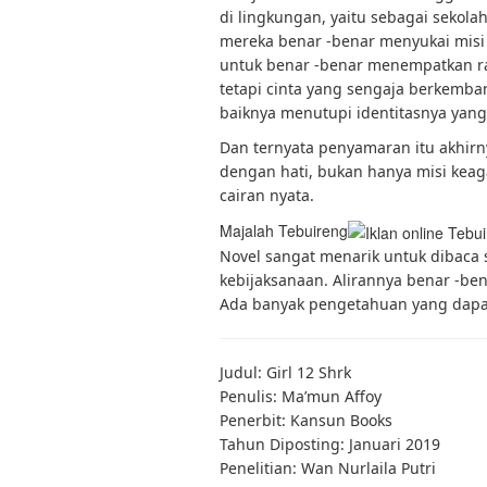
di lingkungan, yaitu sebagai sekola
mereka benar -benar menyukai misi s
untuk benar -benar menempatkan ras
tetapi cinta yang sengaja berkemba
baiknya menutupi identitasnya yan
Dan ternyata penyamaran itu akhirn
dengan hati, bukan hanya misi kea
cairan nyata.
Majalah Tebuireng
Novel sangat menarik untuk dibaca
kebijaksanaan. Alirannya benar -be
Ada banyak pengetahuan yang dap
Judul: Girl 12 Shrk
Penulis: Ma’mun Affoy
Penerbit: Kansun Books
Tahun Diposting: Januari 2019
Penelitian: Wan Nurlaila Putri