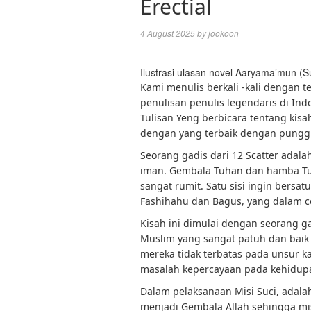
Erectial
4 August 2025
by
jookoon
Ilustrasi ulasan novel Aaryama’mun (S
Kami menulis berkali -kali dengan te
penulisan penulis legendaris di Indo
Tulisan Yeng berbicara tentang kisa
dengan yang terbaik dengan punggu
Seorang gadis dari 12 Scatter adala
iman. Gembala Tuhan dan hamba Tuh
sangat rumit. Satu sisi ingin bersatu
Fashihahu dan Bagus, yang dalam ce
Kisah ini dimulai dengan seorang g
Muslim yang sangat patuh dan baik k
mereka tidak terbatas pada unsur ka
masalah kepercayaan pada kehidupa
Dalam pelaksanaan Misi Suci, adal
menjadi Gembala Allah sehingga mis