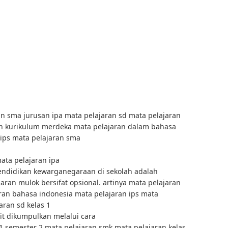
an sma jurusan ipa mata pelajaran sd mata pelajaran
n kurikulum merdeka mata pelajaran dalam bahasa
 ips mata pelajaran sma
ata pelajaran ipa
endidikan kewarganegaraan di sekolah adalah
aran mulok bersifat opsional. artinya mata pelajaran
ran bahasa indonesia mata pelajaran ips mata
aran sd kelas 1
it dikumpulkan melalui cara
1 semester 2 mata pelajaran smk mata pelajaran kelas