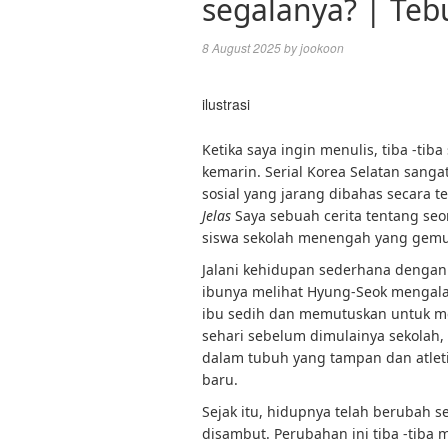
segalanya? | Tebu
8 August 2025
by
jookoon
ilustrasi
Ketika saya ingin menulis, tiba -tiba
kemarin. Serial Korea Selatan sanga
sosial yang jarang dibahas secara t
Jelas
Saya sebuah cerita tentang seo
siswa sekolah menengah yang gemuk
Jalani kehidupan sederhana dengan i
ibunya melihat Hyung-Seok mengala
ibu sedih dan memutuskan untuk me
sehari sebelum dimulainya sekolah
dalam tubuh yang tampan dan atleti
baru.
Sejak itu, hidupnya telah berubah sec
disambut. Perubahan ini tiba -tiba