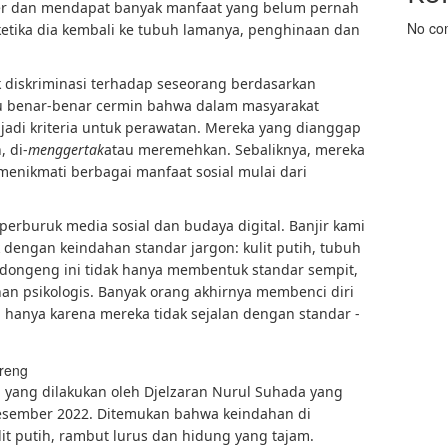
er dan mendapat banyak manfaat yang belum pernah
No co
ketika dia kembali ke tubuh lamanya, penghinaan dan
diskriminasi terhadap seseorang berdasarkan
ku benar-benar cermin bahwa dalam masyarakat
njadi kriteria untuk perawatan. Mereka yang dianggap
, di-
menggertak
atau meremehkan. Sebaliknya, mereka
enikmati berbagai manfaat sosial mulai dari
erburuk media sosial dan budaya digital. Banjir kami
 dengan keindahan standar jargon: kulit putih, tubuh
endongeng ini tidak hanya membentuk standar sempit,
nan psikologis. Banyak orang akhirnya membenci diri
 hanya karena mereka tidak sejalan dengan standar -
 yang dilakukan oleh Djelzaran Nurul Suhada yang
esember 2022. Ditemukan bahwa keindahan di
it putih, rambut lurus dan hidung yang tajam.