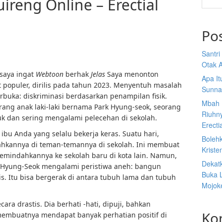
ireng Online – Erectial
Po
Santr
Otak A
 saya ingat
Webtoon
berhak
Jelas
Saya menonton
Apa I
t populer, dirilis pada tahun 2023. Menyentuh masalah
Sunna
erbuka: diskriminasi berdasarkan penampilan fisik.
Mbah 
rang anak laki-laki bernama Park Hyung-seok, seorang
Riuhn
 dan sering mengalami pelecehan di sekolah.
Erecti
bu Anda yang selalu bekerja keras. Suatu hari,
Boleh
hkannya di teman-temannya di sekolah. Ini membuat
Kriste
mindahkannya ke sekolah baru di kota lain. Namun,
Dekat
, Hyung-Seok mengalami peristiwa aneh: bangun
Buka 
s. Itu bisa bergerak di antara tubuh lama dan tubuh
Mojoke
ara drastis. Dia berhati -hati, dipuji, bahkan
Ko
 membuatnya mendapat banyak perhatian positif di