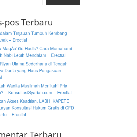
s-pos Terbaru
i dalam Tinjauan Tumbuh Kembang
nak – Erectial
tu MaqÄá¹£id Hadis? Cara Memahami
h Nabi Lebih Mendalam – Erectial
Riyan Ulama Sederhana di Tengah
ya Dunia yang Haus Pengakuan –
al
kah Wanita Muslimah Menikahi Pria
n? – KonsultasiSyariah.com – Erectial
kan Akses Keadilan, LABH IKAPETE
Layan Konsultasi Hukum Gratis di CFD
rto – Erectial
mentar Terbaru