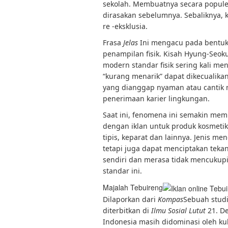
sekolah. Membuatnya secara popul
dirasakan sebelumnya. Sebaliknya, 
re -eksklusia.
Frasa
Jelas
Ini mengacu pada bentuk 
penampilan fisik. Kisah Hyung-Seo
modern standar fisik sering kali me
“kurang menarik” dapat dikecualikan
yang dianggap nyaman atau cantik m
penerimaan karier lingkungan.
Saat ini, fenomena ini semakin memp
dengan iklan untuk produk kosmetik
tipis, keparat dan lainnya. Jenis m
tetapi juga dapat menciptakan teka
sendiri dan merasa tidak mencukupi
standar ini.
Majalah Tebuireng
Dilaporkan dari
Kompas
Sebuah studi
diterbitkan di
Ilmu Sosial Lutut
21. D
Indonesia masih didominasi oleh kul