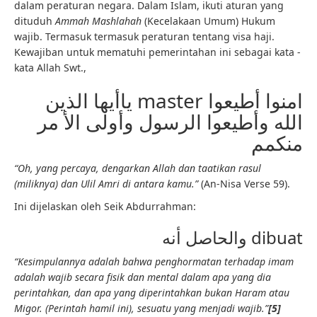
dalam peraturan negara. Dalam Islam, ikuti aturan yang
dituduh
Ammah Mashlahah
(Kecelakaan Umum) Hukum
wajib. Termasuk termasuk peraturan tentang visa haji.
Kewajiban untuk mematuhi pemerintahan ini sebagai kata -
kata Allah Swt.,
ياأيها الذين master امنوا أطيعوا
الله وأطيعوا الرسول وأولى الأ مر
منكمم
“Oh, yang percaya, dengarkan Allah dan taatikan rasul
(miliknya) dan Ulil Amri di antara kamu.”
(An-Nisa Verse 59).
Ini dijelaskan oleh Seik Abdurrahman:
والحاصل أنه dibuat
“Kesimpulannya adalah bahwa penghormatan terhadap imam
adalah wajib secara fisik dan mental dalam apa yang dia
perintahkan, dan apa yang diperintahkan bukan Haram atau
Migor. (Perintah hamil ini), sesuatu yang menjadi wajib.”
[5]