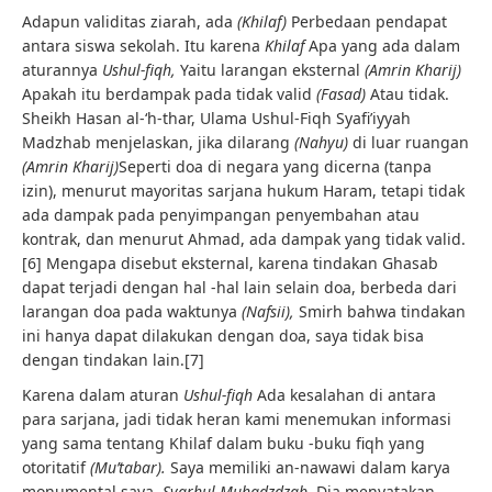
Adapun validitas ziarah, ada
(Khilaf)
Perbedaan pendapat
antara siswa sekolah. Itu karena
Khilaf
Apa yang ada dalam
aturannya
Ushul-fiqh,
Yaitu larangan eksternal
(Amrin Kharij)
Apakah itu berdampak pada tidak valid
(Fasad)
Atau tidak.
Sheikh Hasan al-‘h-thar, Ulama Ushul-Fiqh Syafi’iyyah
Madzhab menjelaskan, jika dilarang
(Nahyu)
di luar ruangan
(Amrin Kharij)
Seperti doa di negara yang dicerna (tanpa
izin), menurut mayoritas sarjana hukum Haram, tetapi tidak
ada dampak pada penyimpangan penyembahan atau
kontrak, dan menurut Ahmad, ada dampak yang tidak valid.
[6] Mengapa disebut eksternal, karena tindakan Ghasab
dapat terjadi dengan hal -hal lain selain doa, berbeda dari
larangan doa pada waktunya
(Nafsii),
Smirh bahwa tindakan
ini hanya dapat dilakukan dengan doa, saya tidak bisa
dengan tindakan lain.[7]
Karena dalam aturan
Ushul-fiqh
Ada kesalahan di antara
para sarjana, jadi tidak heran kami menemukan informasi
yang sama tentang Khilaf dalam buku -buku fiqh yang
otoritatif
(Mu’tabar).
Saya memiliki an-nawawi dalam karya
monumental saya,
Syarhul Muhadzdzab,
Dia menyatakan