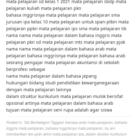
mata pelajaran sd kelas 1 2021 mata pelajaran sbdp mata
pelajaran kuliah mata pelajaran pkn
bahasa inggrisnya mata pelajaran mata pelajaran sma
jurusan ipa kelas 10 mata pelajaran untuk span-ptkin mata
pelajaran ppkn mata pelajaran ips sma mata pelajaran tik
nama nama mata pelajaran dalam bahasa inggris mata
pelajaran pkn sd mata pelajaran mts mata pelajaran pjok
nama nama mata pelajaran dalam bahasa arab mata
pelajaran bahasa inggrisnya mata pelajaran bahasa arab
seorang pengajar mata pelajaran akuntansi di sekolah
berprofesi sebagai
nama mata pelajaran dalam bahasa jepang
hubungan bidang studi pendidikan kewarganegaraan
dengan mata pelajaran lainnya
dalam struktur kurikulum mata pelajaran mulok bersifat
opsional artinya mata pelajaran dalam bahasa arab
tujuan mata pelajaran seni rupa adalah agar siswa
Posted in:
Tak Berkategori
Tagged:
bahasa arab mata pelajaran
,
bahasa
inggris mata pelajaran
,
bahasa inggrisnya mata pelajaran
,
bu ani
memberikan tes ujian akhir mata pelajaran ipa
,
dalam struktur kurikulum