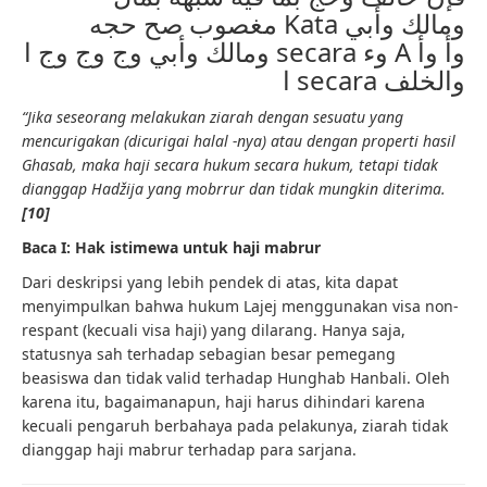
مغصوب صح حجه Kata ومالك وأبي
ومالك وأبي وج وج وج ا secara وء A وأ وأ
ا secara والخلف
“Jika seseorang melakukan ziarah dengan sesuatu yang
mencurigakan (dicurigai halal -nya) atau dengan properti hasil
Ghasab, maka haji secara hukum secara hukum, tetapi tidak
dianggap Hadžija yang mobrrur dan tidak mungkin diterima.
[10]
Baca I: Hak istimewa untuk haji mabrur
Dari deskripsi yang lebih pendek di atas, kita dapat
menyimpulkan bahwa hukum Lajej menggunakan visa non-
respant (kecuali visa haji) yang dilarang. Hanya saja,
statusnya sah terhadap sebagian besar pemegang
beasiswa dan tidak valid terhadap Hunghab Hanbali. Oleh
karena itu, bagaimanapun, haji harus dihindari karena
kecuali pengaruh berbahaya pada pelakunya, ziarah tidak
dianggap haji mabrur terhadap para sarjana.