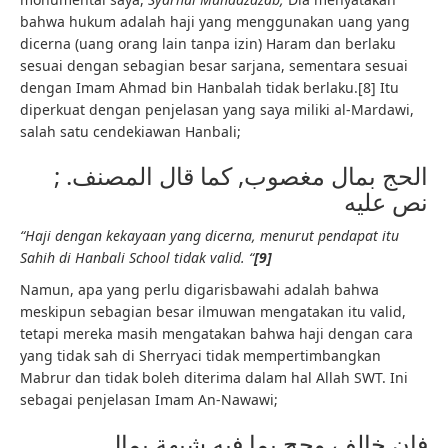
bahwa hukum adalah haji yang menggunakan uang yang
dicerna (uang orang lain tanpa izin) Haram dan berlaku
sesuai dengan sebagian besar sarjana, sementara sesuai
dengan Imam Ahmad bin Hanbalah tidak berlaku.[8] Itu
diperkuat dengan penjelasan yang saya miliki al-Mardawi,
salah satu cendekiawan Hanbali;
الحج بمال مغصوب, كما قال المصنف. ;
نص عليه
“Haji dengan kekayaan yang dicerna, menurut pendapat itu
Sahih di Hanbali School tidak valid. “
[9]
Namun, apa yang perlu digarisbawahi adalah bahwa
meskipun sebagian besar ilmuwan mengatakan itu valid,
tetapi mereka masih mengatakan bahwa haji dengan cara
yang tidak sah di Sherryaci tidak mempertimbangkan
Mabrur dan tidak boleh diterima dalam hal Allah SWT. Ini
sebagai penjelasan Imam An-Nawawi;
فإن خالف وحج بما فيه شبهة بمال