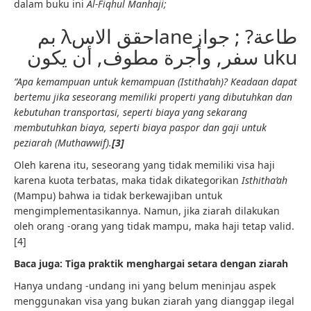
dalam buku ini
Al-Fiqhul Manhaji;
بم λحقق الاسlaneطاعة? ; جواز
سفر, وأجرة مطوف, أن يكون uku
“Apa kemampuan untuk kemampuan (Istitha’ah)? Keadaan dapat
bertemu jika seseorang memiliki properti yang dibutuhkan dan
kebutuhan transportasi, seperti biaya yang sekarang
membutuhkan biaya, seperti biaya paspor dan gaji untuk
peziarah (Muthawwif).
[3]
Oleh karena itu, seseorang yang tidak memiliki visa haji
karena kuota terbatas, maka tidak dikategorikan
Isthitha’ah
(Mampu) bahwa ia tidak berkewajiban untuk
mengimplementasikannya. Namun, jika ziarah dilakukan
oleh orang -orang yang tidak mampu, maka haji tetap valid.
[4]
Baca juga:
Tiga praktik menghargai setara dengan ziarah
Hanya undang -undang ini yang belum meninjau aspek
menggunakan visa yang bukan ziarah yang dianggap ilegal