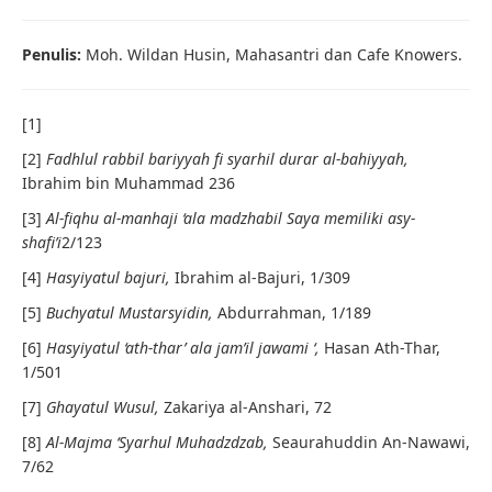
Penulis:
Moh. Wildan Husin, Mahasantri dan Cafe Knowers.
[1]
[2]
Fadhlul rabbil bariyyah fi syarhil durar al-bahiyyah,
Ibrahim bin Muhammad
236
[3]
Al-fiqhu al-manhaji ‘ala madzhabil Saya memiliki asy-
shafi’i
2/123
[4]
Hasyiyatul bajuri,
Ibrahim al-Bajuri, 1/309
[5]
Buchyatul Mustarsyidin,
Abdurrahman, 1/189
[6]
Hasyiyatul ‘ath-thar’ ala jam’il jawami ‘,
Hasan Ath-Thar,
1/501
[7]
Ghayatul Wusul,
Zakariya al-Anshari, 72
[8]
Al-Majma ‘Syarhul Muhadzdzab,
Seaurahuddin An-Nawawi,
7/62