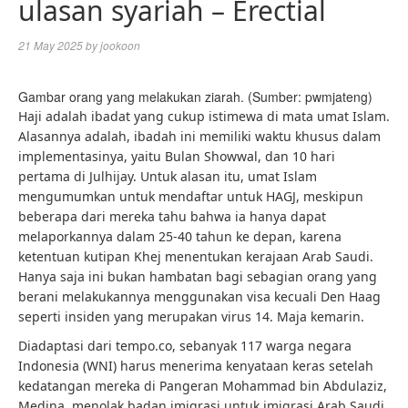
ulasan syariah – Erectial
21 May 2025
by
jookoon
Gambar orang yang melakukan ziarah. (Sumber: pwmjateng)
Haji adalah ibadat yang cukup istimewa di mata umat Islam.
Alasannya adalah, ibadah ini memiliki waktu khusus dalam
implementasinya, yaitu Bulan Showwal, dan 10 hari
pertama di Julhijay. Untuk alasan itu, umat Islam
mengumumkan untuk mendaftar untuk HAGJ, meskipun
beberapa dari mereka tahu bahwa ia hanya dapat
melaporkannya dalam 25-40 tahun ke depan, karena
ketentuan kutipan Khej menentukan kerajaan Arab Saudi.
Hanya saja ini bukan hambatan bagi sebagian orang yang
berani melakukannya menggunakan visa kecuali Den Haag
seperti insiden yang merupakan virus 14. Maja kemarin.
Diadaptasi dari tempo.co, sebanyak 117 warga negara
Indonesia (WNI) harus menerima kenyataan keras setelah
kedatangan mereka di Pangeran Mohammad bin Abdulaziz,
Medina, menolak badan imigrasi untuk imigrasi Arab Saudi.