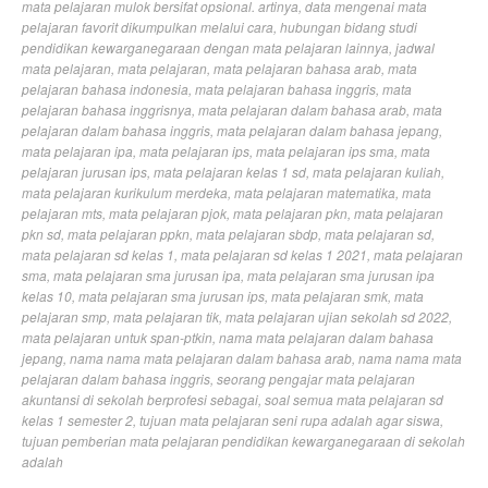
mata pelajaran mulok bersifat opsional. artinya
,
data mengenai mata
pelajaran favorit dikumpulkan melalui cara
,
hubungan bidang studi
pendidikan kewarganegaraan dengan mata pelajaran lainnya
,
jadwal
mata pelajaran
,
mata pelajaran
,
mata pelajaran bahasa arab
,
mata
pelajaran bahasa indonesia
,
mata pelajaran bahasa inggris
,
mata
pelajaran bahasa inggrisnya
,
mata pelajaran dalam bahasa arab
,
mata
pelajaran dalam bahasa inggris
,
mata pelajaran dalam bahasa jepang
,
mata pelajaran ipa
,
mata pelajaran ips
,
mata pelajaran ips sma
,
mata
pelajaran jurusan ips
,
mata pelajaran kelas 1 sd
,
mata pelajaran kuliah
,
mata pelajaran kurikulum merdeka
,
mata pelajaran matematika
,
mata
pelajaran mts
,
mata pelajaran pjok
,
mata pelajaran pkn
,
mata pelajaran
pkn sd
,
mata pelajaran ppkn
,
mata pelajaran sbdp
,
mata pelajaran sd
,
mata pelajaran sd kelas 1
,
mata pelajaran sd kelas 1 2021
,
mata pelajaran
sma
,
mata pelajaran sma jurusan ipa
,
mata pelajaran sma jurusan ipa
kelas 10
,
mata pelajaran sma jurusan ips
,
mata pelajaran smk
,
mata
pelajaran smp
,
mata pelajaran tik
,
mata pelajaran ujian sekolah sd 2022
,
mata pelajaran untuk span-ptkin
,
nama mata pelajaran dalam bahasa
jepang
,
nama nama mata pelajaran dalam bahasa arab
,
nama nama mata
pelajaran dalam bahasa inggris
,
seorang pengajar mata pelajaran
akuntansi di sekolah berprofesi sebagai
,
soal semua mata pelajaran sd
kelas 1 semester 2
,
tujuan mata pelajaran seni rupa adalah agar siswa
,
tujuan pemberian mata pelajaran pendidikan kewarganegaraan di sekolah
adalah