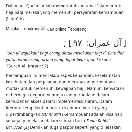
Dalam Al -Qur’an, Allah memerintahkan umat Islam untuk
haji bagi mereka yang memenuhi persyaratan kemampuan
(Istita’ah):
Majalah Tebuireng
; [ آل عمران: ٩٧ ]
“Dan [diwajibkan] Bagi orang untuk melakukan haji di Baitullah,
yaitu untuk orang -orang yang dapat bepergian ke sana.
“
(Surah Ali Imran: 97)
Kemampuan ini mencakup aspek keuangan, keselamatan
kesehatan dan perjalanan dan merupakan permintaan
mutlak untuk memenuhi kewajiban haji. Namun, kenyataan
di berbagai negara menunjukkan perbedaan dalam
kemudahan akses dalam implementasi ziarah. Dalam
literatur tetap kontemporer, di antara mereka yang
dipertimbangkan
Isthitha’ah
(Kemampuan) adalah visa haji
sebagai penjelasan dalam sebuah buku
Fadlu Rabbil
Bariyyah
.[2] Demikian juga paspor seperti yang dijelaskan