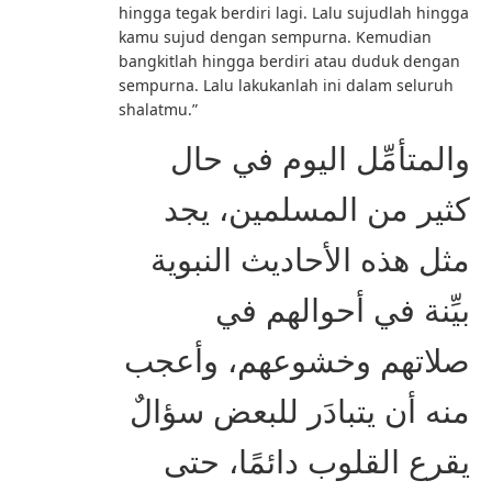
hingga tegak berdiri lagi. Lalu sujudlah hingga
kamu sujud dengan sempurna. Kemudian
bangkitlah hingga berdiri atau duduk dengan
sempurna. Lalu lakukanlah ini dalam seluruh
shalatmu.”
والمتأمِّل اليوم في حال
كثير من المسلمين، يجد
مثل هذه الأحاديث النبوية
بيِّنة في أحوالهم في
صلاتهم وخشوعهم، وأعجب
منه أن يتبادَر للبعض سؤالٌ
يقرع القلوب دائمًا، حتى