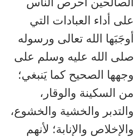
الصالحين أحرص الناس
على أداء العبادات التي
أوجَبَها الله تعالى ورسوله
صلى الله عليه وسلم على
وجهها الصحيح كما يَنبغي؛
من السكينة والوقار،
والتدبر والخشية والخشوع،
والإخلاص والإنابة؛ لأنهم