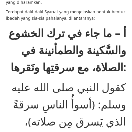
yang diharamkan.
Terdapat dalil-dalil Syariat yang menjelaskan bentuk-bentuk
ibadah yang sia-sia pahalanya, di antaranya:
أ – ما جاء في ترك الخشوع
والسَّكينة والطمأنينة في
الصلاة، مع سرقتِها ونَقرها:
كقول النبي صلى الله عليه
وسلم: (أسوأُ الناسِ سرقةً
الذي يَسرق مِن صلاته)،