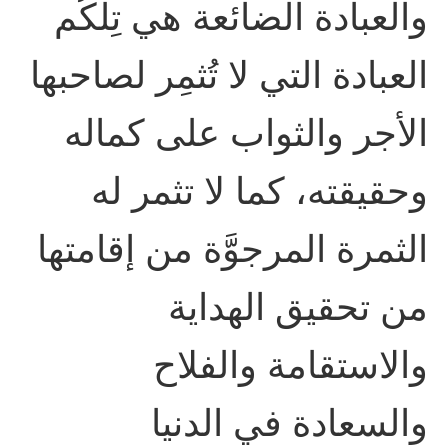
والعبادة الضائعة هي تِلكُم
العبادة التي لا تُثمِر لصاحبها
الأجر والثواب على كماله
وحقيقته، كما لا تثمر له
الثمرة المرجوَّة من إقامتها
من تحقيق الهداية
والاستقامة والفلاح
والسعادة في الدنيا