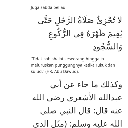
Juga sabda beliau:
لَا تُجْزِئُ صَلَاةُ الرَّجُلِ حَتَّى
يُقِيمَ ظَهْرَهُ فِي الرُّكُوعِ
وَالسُّجُودِ
“Tidak sah shalat seseorang hingga ia
meluruskan punggungnya ketika rukuk dan
sujud.” (HR. Abu Dawud).
وكذلك ما جاء عن أبي
عبدالله الأشعري رضي الله
عنه قال: قال النبي صلى
الله عليه وسلم: (مثَل الذي