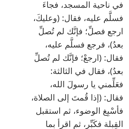
في ناحية المسجد، فجاءَ
فسلَّم عليه، فقال: (وعليكَ،
ارجع فصلِّ؛ فإنَّك لم تُصلِّ
بعدُ)، فرجع فسلَّم عليه،
فقال: (ارجعْ؛ فإنَّك لم تُصلِّ
بعدُ)، فقال في الثالثة:
فعَلِّمني يا رسولَ الله،
فقال: (إذا قُمتَ إلى الصلاة،
فأسْبِغ الوضوء، ثم استقبل
القِبلة فكَبِّر، ثم اقرأ بما