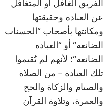
الفريق الغافل أو المتغافل
عن العبادة وحقيقتها
ومكانتها بأصحاب “الحسنات
الضائعة” أو “العبادة
الضائعة”؛ لأنهم لم يُقيموا
تلك العبادة – من الصلاة
والصيام والزكاة والحج
والعمرة، وتلاوة القرآن