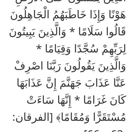
هَوْنًا وَإِذَا خَاطَبَهُمُ الْجَاهِلُونَ
قَالُوا سَلَامًا * وَالَّذِينَ يَبِيتُونَ
لِرَبِّهِمْ سُجَّدًا وَقِيَامًا *
وَالَّذِينَ يَقُولُونَ رَبَّنَا اصْرِفْ
عَنَّا عَذَابَ جَهَنَّمَ إِنَّ عَذَابَهَا
كَانَ غَرَامًا * إِنَّهَا سَاءَتْ
مُسْتَقَرًّا وَمُقَامًا﴾ [الفرقان: