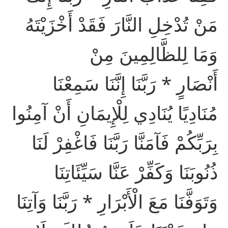
مَنْ تُدْخِلِ النَّارَ فَقَدْ أَخْزَيْتَهُ
وَمَا لِلظَّالِمِينَ مِنْ
أَنْصَارٍ * رَبَّنَا إِنَّنَا سَمِعْنَا
مُنَادِيًا يُنَادِي لِلْإِيمَانِ أَنْ آمِنُوا
بِرَبِّكُمْ فَآمَنَّا رَبَّنَا فَاغْفِرْ لَنَا
ذُنُوبَنَا وَكَفِّرْ عَنَّا سَيِّئَاتِنَا
وَتَوَفَّنَا مَعَ الْأَبْرَارِ * رَبَّنَا وَآتِنَا