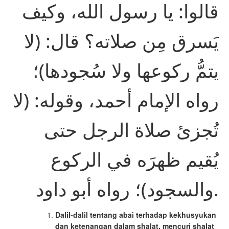
قالوا: يا رسول الله، وكيف
يَسرق مِن صلاته؟ قال: (لا
يتمُّ ركوعها ولا سُجودها)؛
رواه الإمام أحمد، وقوله: (لا
تُجزئ صلاة الرجل حتى
يُقيم ظهرَه في الركوع
والسجود)؛ رواه أبو داود.
Dalil-dalil tentang abai terhadap kekhusyukan
dan ketenangan dalam shalat, mencuri shalat