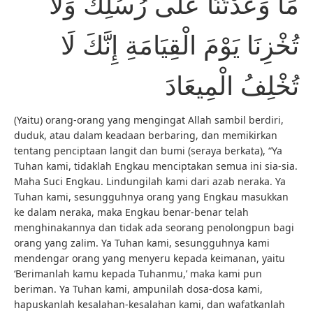
مَا وَعَدْتَنَا عَلَى رُسُلِكَ وَلَا
تُخْزِنَا يَوْمَ الْقِيَامَةِ إِنَّكَ لَا
تُخْلِفُ الْمِيعَادَ
(Yaitu) orang-orang yang mengingat Allah sambil berdiri,
duduk, atau dalam keadaan berbaring, dan memikirkan
tentang penciptaan langit dan bumi (seraya berkata), “Ya
Tuhan kami, tidaklah Engkau menciptakan semua ini sia-sia.
Maha Suci Engkau. Lindungilah kami dari azab neraka. Ya
Tuhan kami, sesungguhnya orang yang Engkau masukkan
ke dalam neraka, maka Engkau benar-benar telah
menghinakannya dan tidak ada seorang penolongpun bagi
orang yang zalim. Ya Tuhan kami, sesungguhnya kami
mendengar orang yang menyeru kepada keimanan, yaitu
‘Berimanlah kamu kepada Tuhanmu,’ maka kami pun
beriman. Ya Tuhan kami, ampunilah dosa-dosa kami,
hapuskanlah kesalahan-kesalahan kami, dan wafatkanlah