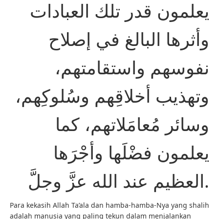
يعلمون قدر تلك العبادات
وأثرها البالغ في إصلاح
نفوسهم واستقامتهم،
وتهذيب أخلاقِهم وسُلوكِهم،
وسائر مُعامَلاتهم، كما
يعلمون فضْلَها وأجْرَها
العظيم عند الله عزَّ وجلَّ.
Para kekasih Allah Ta’ala dan hamba-hamba-Nya yang shalih
adalah manusia yang paling tekun dalam menjalankan