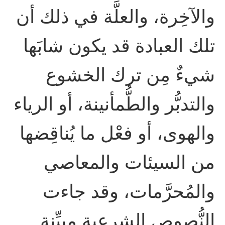
والآخِرة، والعلَّة في ذلك أن
تلك العبادة قد يكون شابَها
شيءٌ مِن ترك الخشوع
والتدبُّر والطُّمأنينة، أو الرياء
والهوى، أو فعْل ما يُناقِضها
من السيئات والمعاصي
والمُحرَّمات، وقد جاءت
النُّصوص الشرعية مبيِّنة