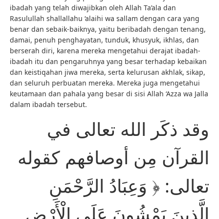
ibadah yang telah diwajibkan oleh Allah Ta’ala dan
Rasulullah shallallahu ‘alaihi wa sallam dengan cara yang
benar dan sebaik-baiknya, yaitu beribadah dengan tenang,
damai, penuh penghayatan, tunduk, khusyuk, ikhlas, dan
berserah diri, karena mereka mengetahui derajat ibadah-
ibadah itu dan pengaruhnya yang besar terhadap kebaikan
dan keistiqahan jiwa mereka, serta kelurusan akhlak, sikap,
dan seluruh perbuatan mereka. Mereka juga mengetahui
keutamaan dan pahala yang besar di sisi Allah ‘Azza wa Jalla
dalam ibadah tersebut.
وقد ذكَر الله تعالى في
القرآن مِن أوصافهم كقوله
تعالى: ﴿ وَعِبَادُ الرَّحْمَنِ
الَّذِينَ يَمْشُونَ عَلَى الْأَرْضِ