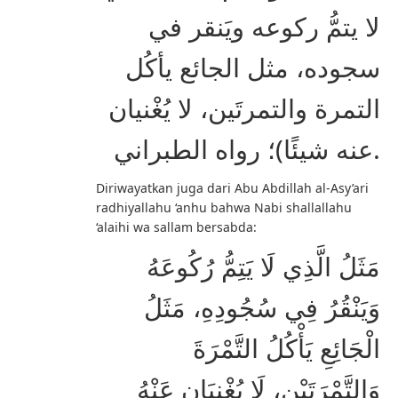
لا يتمُّ ركوعه ويَنقر في
سجوده، مثل الجائع يأكُل
التمرة والتمرتَين، لا يُغْنيان
عنه شيئًا)؛ رواه الطبراني.
Diriwayatkan juga dari Abu Abdillah al-Asy’ari
radhiyallahu ‘anhu bahwa Nabi shallallahu
‘alaihi wa sallam bersabda:
مَثَلُ الَّذِي لَا يَتِمُّ رُكُوعَهُ
وَيَنْقُرُ فِي سُجُودِهِ، مَثَلُ
الْجَائِعِ يَأْكُلُ التَّمْرَةَ
وَالتَّمْرَتَيْنِ، لَا يُغْنِيَانِ عَنْهُ