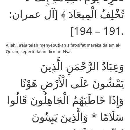
تُخْلِفُ الْمِيعَادَ ﴾ [آل عمران:
191 – 194].
Allah Ta’ala telah menyebutkan sifat-sifat mereka dalam al-
Quran, seperti dalam firman-Nya:
وَعِبَادُ الرَّحْمَنِ الَّذِينَ
يَمْشُونَ عَلَى الْأَرْضِ هَوْنًا
وَإِذَا خَاطَبَهُمُ الْجَاهِلُونَ قَالُوا
سَلَامًا * وَالَّذِينَ يَبِيتُونَ