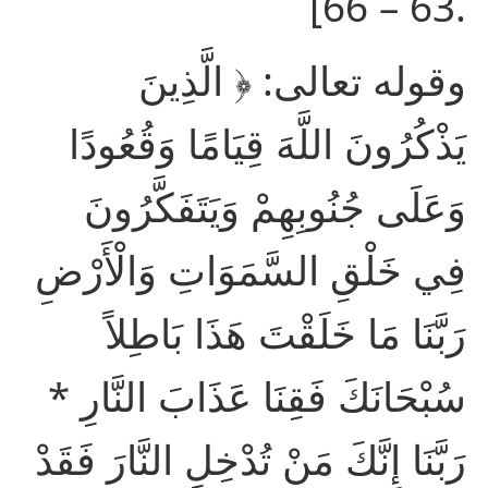
63 – 66].
وقوله تعالى: ﴿ الَّذِينَ
يَذْكُرُونَ اللَّهَ قِيَامًا وَقُعُودًا
وَعَلَى جُنُوبِهِمْ وَيَتَفَكَّرُونَ
فِي خَلْقِ السَّمَوَاتِ وَالْأَرْضِ
رَبَّنَا مَا خَلَقْتَ هَذَا بَاطِلاً
سُبْحَانَكَ فَقِنَا عَذَابَ النَّارِ *
رَبَّنَا إِنَّكَ مَنْ تُدْخِلِ النَّارَ فَقَدْ