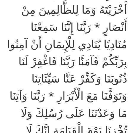
أَخْزَيْتَهُ وَمَا لِلظَّالِمِينَ مِنْ
أَنْصَارٍ * رَبَّنَا إِنَّنَا سَمِعْنَا
مُنَادِيًا يُنَادِي لِلْإِيمَانِ أَنْ آمِنُوا
بِرَبِّكُمْ فَآمَنَّا رَبَّنَا فَاغْفِرْ لَنَا
ذُنُوبَنَا وَكَفِّرْ عَنَّا سَيِّئَاتِنَا
وَتَوَفَّنَا مَعَ الْأَبْرَارِ * رَبَّنَا وَآتِنَا
مَا وَعَدْتَنَا عَلَى رُسُلِكَ وَلَا
تُخْزِنَا يَوْمَ الْقِيَامَةِ إِنَّكَ لَا