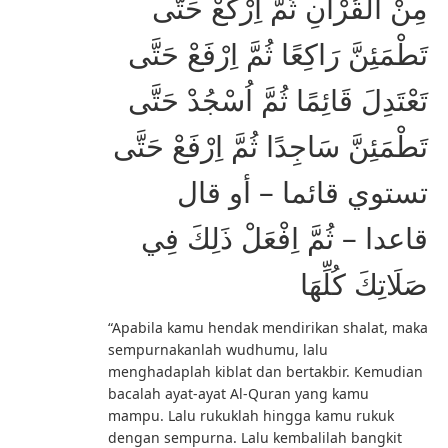
مِنْ اَلْقُرْآنِ ثُمَّ اِرْكَعْ حَتَّى
تَطْمَئِنَّ رَاكِعًا ثُمَّ اِرْفَعْ حَتَّى
تَعْتَدِلَ قَائِمًا ثُمَّ اُسْجُدْ حَتَّى
تَطْمَئِنَّ سَاجِدًا ثُمَّ اِرْفَعْ حَتَّى
تستوي قائما – أو قال
قاعدا – ثُمَّ اِفْعَلْ ذَلِكَ فِي
صَلَاتِكَ كُلِّهَا
“Apabila kamu hendak mendirikan shalat, maka
sempurnakanlah wudhumu, lalu
menghadaplah kiblat dan bertakbir. Kemudian
bacalah ayat-ayat Al-Quran yang kamu
mampu. Lalu rukuklah hingga kamu rukuk
dengan sempurna. Lalu kembalilah bangkit