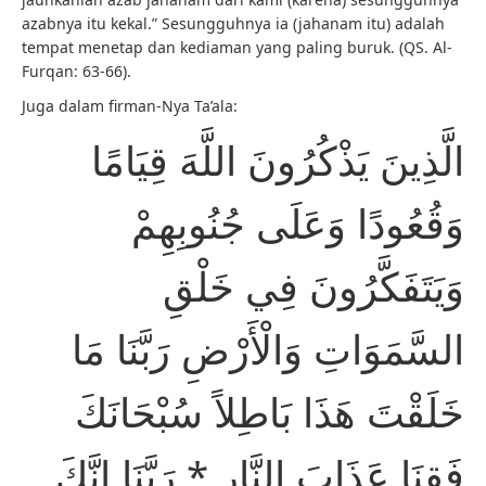
azabnya itu kekal.” Sesungguhnya ia (jahanam itu) adalah
tempat menetap dan kediaman yang paling buruk. (QS. Al-
Furqan: 63-66).
Juga dalam firman-Nya Ta’ala:
الَّذِينَ يَذْكُرُونَ اللَّهَ قِيَامًا
وَقُعُودًا وَعَلَى جُنُوبِهِمْ
وَيَتَفَكَّرُونَ فِي خَلْقِ
السَّمَوَاتِ وَالْأَرْضِ رَبَّنَا مَا
خَلَقْتَ هَذَا بَاطِلاً سُبْحَانَكَ
فَقِنَا عَذَابَ النَّارِ * رَبَّنَا إِنَّكَ