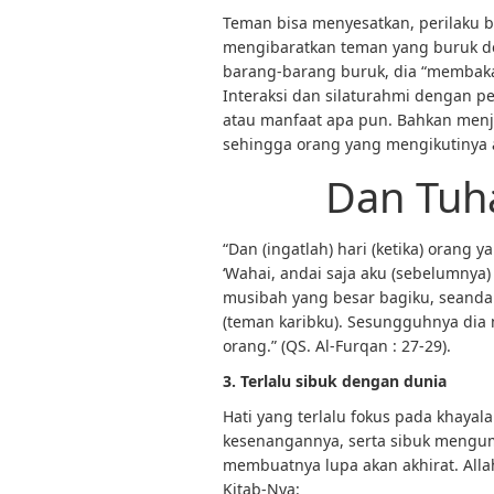
Teman bisa menyesatkan, perilaku b
mengibaratkan teman yang buruk 
barang-barang buruk, dia “membak
Interaksi dan silaturahmi dengan 
atau manfaat apa pun. Bahkan menja
sehingga orang yang mengikutinya 
Dan Tuh
“Dan (ingatlah) hari (ketika) orang
‘Wahai, andai saja aku (sebelumny
musibah yang besar bagiku, seandai
(teman karibku). Sesungguhnya dia
orang.” (QS. Al-Furqan : 27-29).
3. Terlalu sibuk dengan dunia
Hati yang terlalu fokus pada khaya
kesenangannya, serta sibuk meng
membuatnya lupa akan akhirat. Alla
Kitab-Nya: