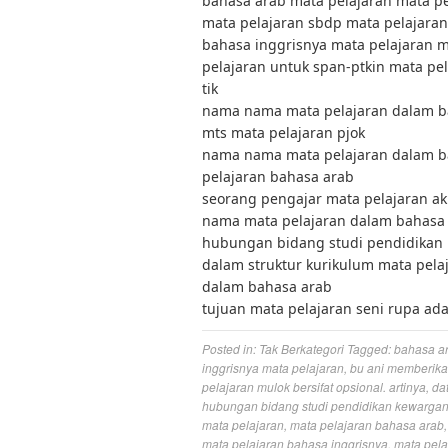
bahasa arab mata pelajaran mata pel
mata pelajaran sbdp mata pelajaran
bahasa inggrisnya mata pelajaran m
pelajaran untuk span-ptkin mata pe
tik
nama nama mata pelajaran dalam ba
mts mata pelajaran pjok
nama nama mata pelajaran dalam ba
pelajaran bahasa arab
seorang pengajar mata pelajaran aku
nama mata pelajaran dalam bahasa
hubungan bidang studi pendidikan
dalam struktur kurikulum mata pelaj
dalam bahasa arab
tujuan mata pelajaran seni rupa ada
Posted in:
Tak Berkategori
Tagged:
bahasa ar
inggrisnya mata pelajaran
,
bu ani memberikan
pelajaran mulok bersifat opsional. artinya
,
da
hubungan bidang studi pendidikan kewargan
mata pelajaran
,
mata pelajaran bahasa arab
mata pelajaran bahasa inggrisnya
,
mata pela