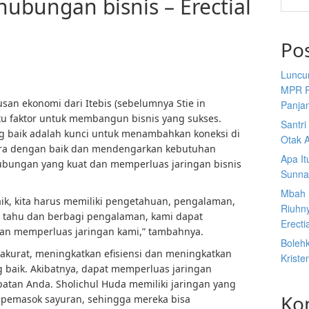
hubungan bisnis – Erectial
Po
Luncu
MPR R
usan ekonomi dari Itebis (sebelumnya Stie in
Panja
atu faktor untuk membangun bisnis yang sukses.
Santr
 baik adalah kunci untuk menambahkan koneksi di
Otak A
cara dengan baik dan mendengarkan kebutuhan
Apa I
bungan yang kuat dan memperluas jaringan bisnis
Sunna
Mbah 
baik, kita harus memiliki pengetahuan, pengalaman,
Riuhn
 tahu dan berbagi pengalaman, kami dapat
Erecti
dan memperluas jaringan kami,” tambahnya.
Boleh
akurat, meningkatkan efisiensi dan meningkatkan
Kriste
g baik. Akibatnya, dapat memperluas jaringan
atan Anda. Sholichul Huda memiliki jaringan yang
Ko
 pemasok sayuran, sehingga mereka bisa