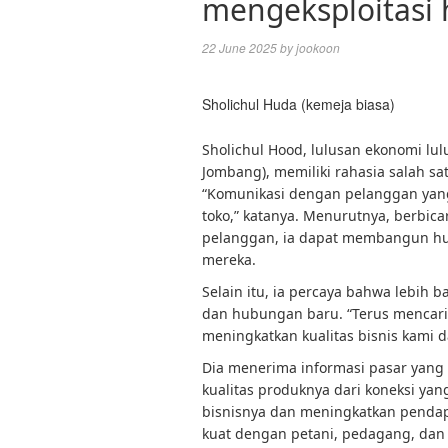
mengeksploitasi 
22 June 2025
by
jookoon
Sholichul Huda (kemeja biasa)
Sholichul Hood, lulusan ekonomi lul
Jombang), memiliki rahasia salah s
“Komunikasi dengan pelanggan yang
toko,” katanya. Menurutnya, berbi
pelanggan, ia dapat membangun hu
mereka.
Selain itu, ia percaya bahwa lebih 
dan hubungan baru. “Terus mencari
meningkatkan kualitas bisnis kami 
Dia menerima informasi pasar yang 
kualitas produknya dari koneksi yan
bisnisnya dan meningkatkan pendap
kuat dengan petani, pedagang, dan