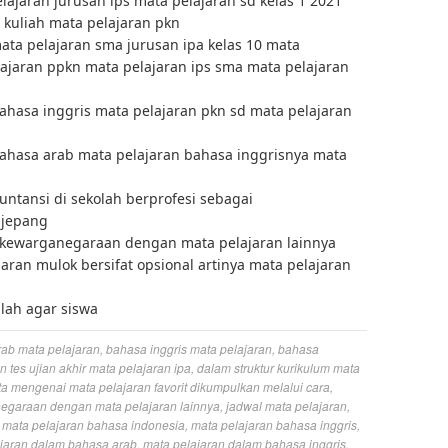
ajaran jurusan ips mata pelajaran sd kelas 1 2021
 kuliah mata pelajaran pkn
ata pelajaran sma jurusan ipa kelas 10 mata
lajaran ppkn mata pelajaran ips sma mata pelajaran
hasa inggris mata pelajaran pkn sd mata pelajaran
hasa arab mata pelajaran bahasa inggrisnya mata
ntansi di sekolah berprofesi sebagai
 jepang
 kewarganegaraan dengan mata pelajaran lainnya
aran mulok bersifat opsional artinya mata pelajaran
lah agar siswa
ab mata pelajaran
,
bahasa inggris mata pelajaran
,
bahasa
 tes ujian akhir mata pelajaran ipa
,
dalam struktur kurikulum mata
ta mengenai mata pelajaran favorit dikumpulkan melalui cara
,
egaraan dengan mata pelajaran lainnya
,
jadwal mata pelajaran
,
,
mata pelajaran bahasa indonesia
,
mata pelajaran bahasa inggris
,
jaran dalam bahasa arab
,
mata pelajaran dalam bahasa inggris
,