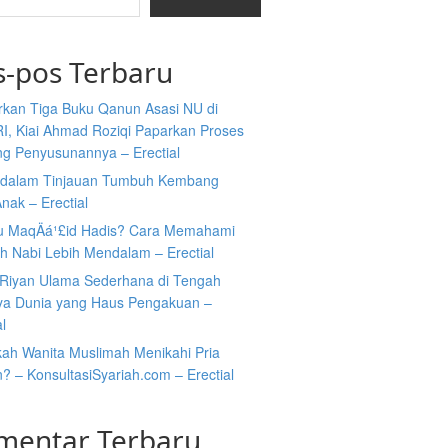
s-pos Terbaru
rkan Tiga Buku Qanun Asasi NU di
I, Kiai Ahmad Roziqi Paparkan Proses
ng Penyusunannya – Erectial
i dalam Tinjauan Tumbuh Kembang
nak – Erectial
tu MaqÄá¹£id Hadis? Cara Memahami
h Nabi Lebih Mendalam – Erectial
Riyan Ulama Sederhana di Tengah
ya Dunia yang Haus Pengakuan –
al
kah Wanita Muslimah Menikahi Pria
n? – KonsultasiSyariah.com – Erectial
mentar Terbaru