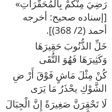
رَضِيَ مِنْكُمْ بِالْمُحَقَّرَاتِ»
[إسناده صحيح: أخرجه
أحمد (2/ 368)].
خَلِّ الذُّنُوبَ حَقِيرَهَا
وَكَثِيرَهَا فَهُوَ التُّقَى
كُنْ مِثْلَ مَاشٍ فَوْقَ أَرْ ضِ
الشَّوْكِ يحْذَرُ مَا يَرَى
لَا تَحْقِرَنَّ صَغِيرَةً إِنَّ الْجِبَالَ