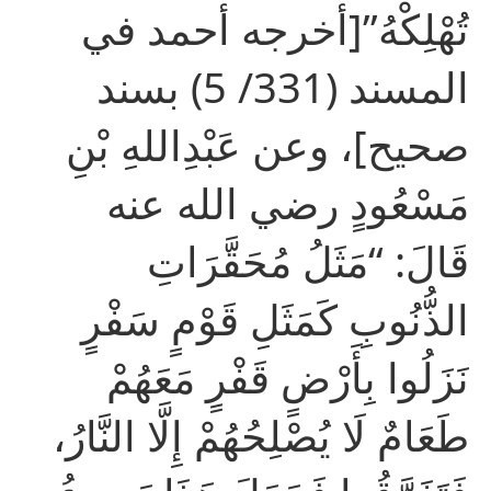
تُهْلِكْهُ”[أخرجه أحمد في
المسند (331/ 5) بسند
صحيح]، وعن عَبْدِاللهِ بْنِ
مَسْعُودٍ رضي الله عنه
قَالَ: “مَثَلُ مُحَقَّرَاتِ
الذُّنُوبِ كَمَثَلِ قَوْمٍ سَفْرٍ
نَزَلُوا بِأَرْضٍ قَفْرٍ مَعَهُمْ
طَعَامٌ لَا يُصْلِحُهُمْ إِلَّا النَّارُ،