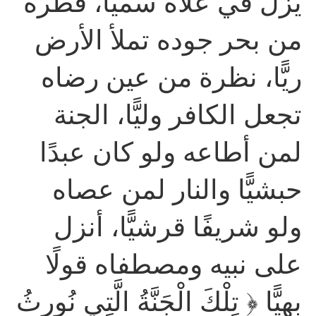
يزل في علاه سميًّا، قطرة
من بحر جوده تملأ الأرض
ريًّا، نظرة من عين رضاه
تجعل الكافر وليًّا، الجنة
لمن أطاعه ولو كان عبدًا
حبشيًّا والنار لمن عصاه
ولو شريفًا قرشيًّا، أنزل
على نبيه ومصطفاه قولًا
بهيًّا ﴿ تِلْكَ الْجَنَّةُ الَّتِي نُورِثُ