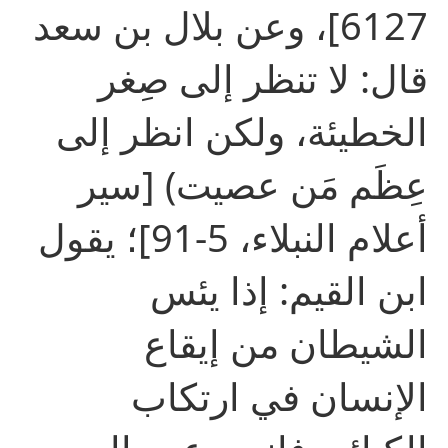
6127]، وعن بلال بن سعد
قال: لا تنظر إلى صِغر
الخطيئة، ولكن انظر إلى
عِظَم مَن عصيت) [سير
أعلام النبلاء، 5-91]؛ يقول
ابن القيم: إذا يئس
الشيطان من إيقاع
الإنسان في ارتكاب