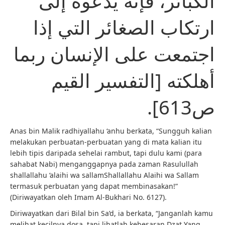
الكبائر، فإنه يدعوه إلى
ارتكاب الصغائر التي إذا
اجتمعت على الإنسان ربما
أهلكته [التفسير القيم
ص613].
Anas bin Malik radhiyallahu ‘anhu berkata, “Sungguh kalian
melakukan perbuatan-perbuatan yang di mata kalian itu
lebih tipis daripada sehelai rambut, tapi dulu kami (para
sahabat Nabi) menganggapnya pada zaman Rasulullah
shallallahu ‘alaihi wa sallamShallallahu Alaihi wa Sallam
termasuk perbuatan yang dapat membinasakan!”
(Diriwayatkan oleh Imam Al-Bukhari No. 6127).
Diriwayatkan dari Bilal bin Sa’d, ia berkata, “Janganlah kamu
melihat kecilnya dosa, tapi lihatlah kebesaran Dzat Yang