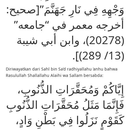
وَجْهِهِ فِي نَارِ جَهَنَّمَ”[صحيح:
أخرجه معمر في “جامعه”
(20278)، وابن أبي شيبة
(13/ 289)].
Diriwayatkan dari Sahl bin Sa’d radhiyallahu ‘anhu bahwa
Rasulullah Shallallahu Alaihi wa Sallam bersabda:
إِيَّاكُمْ وَمُحَقَّرَاتِ الذُّنُوبِ،
فَإِنَّمَا مَثَلُ مُحَقَّرَاتِ الذُّنُوبِ
كَقَوْمٍ نَزَلُوا فِي بَطْنِ وَادٍ،