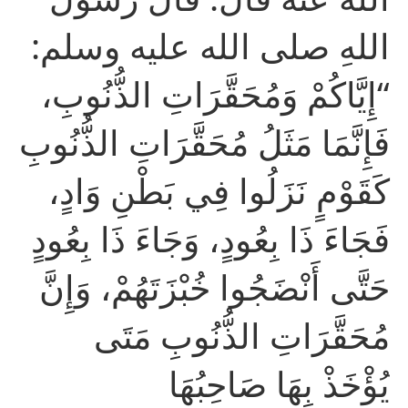
اللهِ صلى الله عليه وسلم:
“إِيَّاكُمْ وَمُحَقَّرَاتِ الذُّنُوبِ،
فَإِنَّمَا مَثَلُ مُحَقَّرَاتِ الذُّنُوبِ
كَقَوْمٍ نَزَلُوا فِي بَطْنِ وَادٍ،
فَجَاءَ ذَا بِعُودٍ، وَجَاءَ ذَا بِعُودٍ
حَتَّى أَنْضَجُوا خُبْزَتَهُمْ، وَإِنَّ
مُحَقَّرَاتِ الذُّنُوبِ مَتَى
يُؤْخَذْ بِهَا صَاحِبُهَا