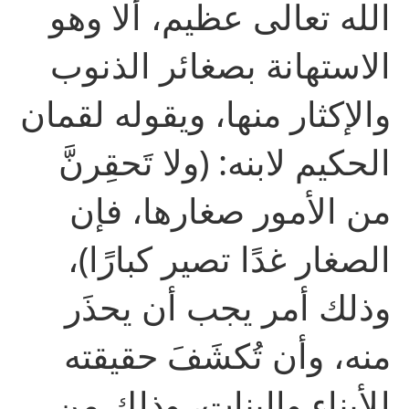
الله تعالى عظيم، ألا وهو
الاستهانة بصغائر الذنوب
والإكثار منها، ويقوله لقمان
الحكيم لابنه: (ولا تَحقِرنَّ
من الأمور صغارها، فإن
الصغار غدًا تصير كبارًا)،
وذلك أمر يجب أن يحذَر
منه، وأن تُكشَفَ حقيقته
للأبناء والبنات، وذلك من