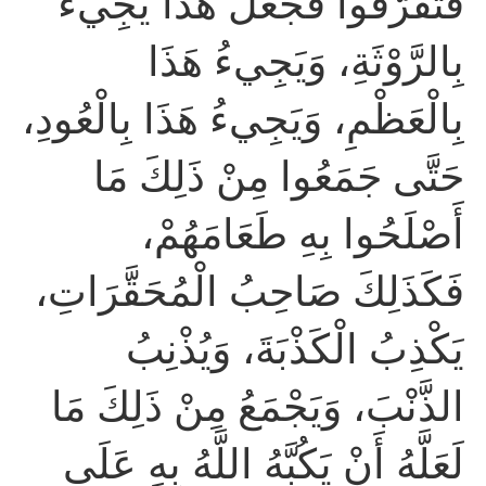
فَتَفَرَّقُوا فَجَعَلَ هَذَا يَجِيءُ
بِالرَّوْثَةِ، وَيَجِيءُ هَذَا
بِالْعَظْمِ، وَيَجِيءُ هَذَا بِالْعُودِ،
حَتَّى جَمَعُوا مِنْ ذَلِكَ مَا
أَصْلَحُوا بِهِ طَعَامَهُمْ،
فَكَذَلِكَ صَاحِبُ الْمُحَقَّرَاتِ،
يَكْذِبُ الْكَذْبَةَ، وَيُذْنِبُ
الذَّنْبَ، وَيَجْمَعُ مِنْ ذَلِكَ مَا
لَعَلَّهُ أَنْ يَكُبَّهُ اللَّهُ بِهِ عَلَى