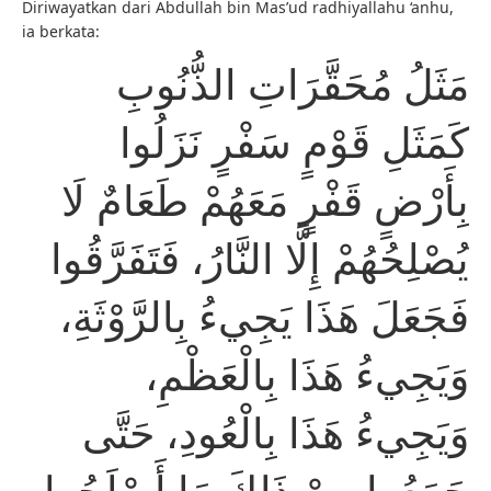
Diriwayatkan dari Abdullah bin Mas’ud radhiyallahu ‘anhu,
ia berkata:
مَثَلُ مُحَقَّرَاتِ الذُّنُوبِ
كَمَثَلِ قَوْمٍ سَفْرٍ نَزَلُوا
بِأَرْضٍ قَفْرٍ مَعَهُمْ طَعَامٌ لَا
يُصْلِحُهُمْ إِلَّا النَّارُ، فَتَفَرَّقُوا
فَجَعَلَ هَذَا يَجِيءُ بِالرَّوْثَةِ،
وَيَجِيءُ هَذَا بِالْعَظْمِ،
وَيَجِيءُ هَذَا بِالْعُودِ، حَتَّى
جَمَعُوا مِنْ ذَلِكَ مَا أَصْلَحُوا