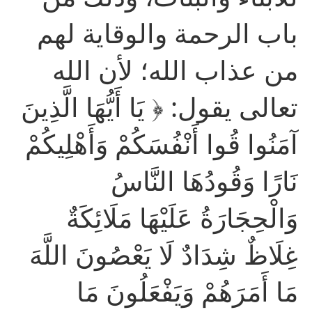
باب الرحمة والوقاية لهم
من عذاب الله؛ لأن الله
تعالى يقول: ﴿ يَا أَيُّهَا الَّذِينَ
آمَنُوا قُوا أَنْفُسَكُمْ وَأَهْلِيكُمْ
نَارًا وَقُودُهَا النَّاسُ
وَالْحِجَارَةُ عَلَيْهَا مَلَائِكَةٌ
غِلَاظٌ شِدَادٌ لَا يَعْصُونَ اللَّهَ
مَا أَمَرَهُمْ وَيَفْعَلُونَ مَا