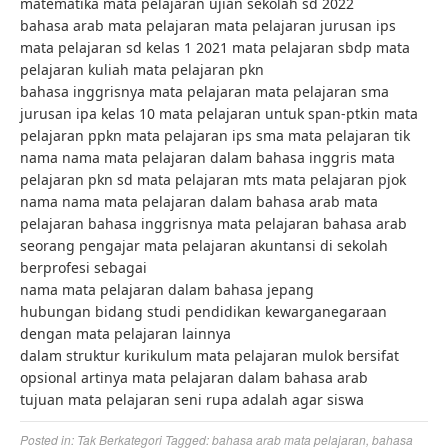
matematika mata pelajaran ujian sekolah sd 2022
bahasa arab mata pelajaran mata pelajaran jurusan ips
mata pelajaran sd kelas 1 2021 mata pelajaran sbdp mata
pelajaran kuliah mata pelajaran pkn
bahasa inggrisnya mata pelajaran mata pelajaran sma
jurusan ipa kelas 10 mata pelajaran untuk span-ptkin mata
pelajaran ppkn mata pelajaran ips sma mata pelajaran tik
nama nama mata pelajaran dalam bahasa inggris mata
pelajaran pkn sd mata pelajaran mts mata pelajaran pjok
nama nama mata pelajaran dalam bahasa arab mata
pelajaran bahasa inggrisnya mata pelajaran bahasa arab
seorang pengajar mata pelajaran akuntansi di sekolah
berprofesi sebagai
nama mata pelajaran dalam bahasa jepang
hubungan bidang studi pendidikan kewarganegaraan
dengan mata pelajaran lainnya
dalam struktur kurikulum mata pelajaran mulok bersifat
opsional artinya mata pelajaran dalam bahasa arab
tujuan mata pelajaran seni rupa adalah agar siswa
Posted in:
Tak Berkategori
Tagged:
bahasa arab mata pelajaran
,
bahasa