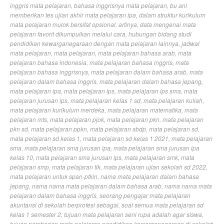
inggris mata pelajaran
,
bahasa inggrisnya mata pelajaran
,
bu ani
memberikan tes ujian akhir mata pelajaran ipa
,
dalam struktur kurikulum
mata pelajaran mulok bersifat opsional. artinya
,
data mengenai mata
pelajaran favorit dikumpulkan melalui cara
,
hubungan bidang studi
pendidikan kewarganegaraan dengan mata pelajaran lainnya
,
jadwal
mata pelajaran
,
mata pelajaran
,
mata pelajaran bahasa arab
,
mata
pelajaran bahasa indonesia
,
mata pelajaran bahasa inggris
,
mata
pelajaran bahasa inggrisnya
,
mata pelajaran dalam bahasa arab
,
mata
pelajaran dalam bahasa inggris
,
mata pelajaran dalam bahasa jepang
,
mata pelajaran ipa
,
mata pelajaran ips
,
mata pelajaran ips sma
,
mata
pelajaran jurusan ips
,
mata pelajaran kelas 1 sd
,
mata pelajaran kuliah
,
mata pelajaran kurikulum merdeka
,
mata pelajaran matematika
,
mata
pelajaran mts
,
mata pelajaran pjok
,
mata pelajaran pkn
,
mata pelajaran
pkn sd
,
mata pelajaran ppkn
,
mata pelajaran sbdp
,
mata pelajaran sd
,
mata pelajaran sd kelas 1
,
mata pelajaran sd kelas 1 2021
,
mata pelajaran
sma
,
mata pelajaran sma jurusan ipa
,
mata pelajaran sma jurusan ipa
kelas 10
,
mata pelajaran sma jurusan ips
,
mata pelajaran smk
,
mata
pelajaran smp
,
mata pelajaran tik
,
mata pelajaran ujian sekolah sd 2022
,
mata pelajaran untuk span-ptkin
,
nama mata pelajaran dalam bahasa
jepang
,
nama nama mata pelajaran dalam bahasa arab
,
nama nama mata
pelajaran dalam bahasa inggris
,
seorang pengajar mata pelajaran
akuntansi di sekolah berprofesi sebagai
,
soal semua mata pelajaran sd
kelas 1 semester 2
,
tujuan mata pelajaran seni rupa adalah agar siswa
,
tujuan pemberian mata pelajaran pendidikan kewarganegaraan di sekolah