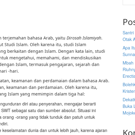
Po
Santr
lah terjemahan bahasa Arab, yaitu
Dirosah Islamiyah
.
Otak A
t Studi Islam. Oleh karena itu, studi Islam
Apa I
g berkaitan dengan Islam. Dengan kata lain, studi
Sunna
 untuk mengetahui, memahami, dan mendiskusikan
Mbah 
engan Islam, termasuk pengajaran, sejarah dan
Riuhn
ari -hari.
Erecti
lamatan, keamanan dan perdamaian dalam bahasa Arab.
Boleh
n, keamanan dan perdamaian. Oleh karena itu,
Kriste
ntang Islam yang memimpin dalam tiga hal:
Dekat
gunduran diri atau penyerahan, mengajar berarti
Buka 
h SWT sebagai satu dan sumber absolut. Situasi ini
Mojoke
orang -orang yang tidak tunduk dan patuh untuk
diri.
Ko
ke keselamatan dunia dan untuk lebih jauh, karena ajaran