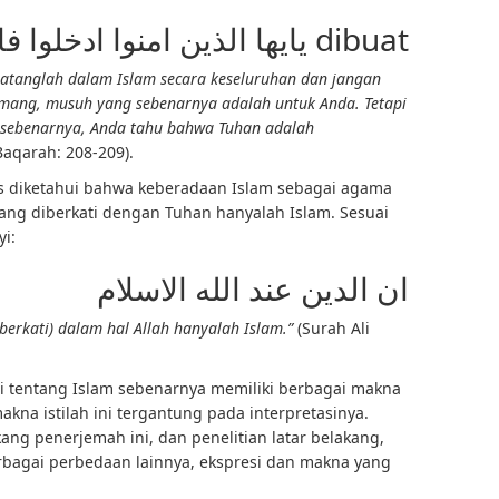
يايها الذين امنوا ادخلوا فا ولم dibuat
Datanglah dalam Islam secara keseluruhan dan jangan
emang, musuh yang sebenarnya adalah untuk Anda. Tetapi
g sebenarnya, Anda tahu bahwa Tuhan adalah
Baqarah: 208-209).
us diketahui bahwa keberadaan Islam sebagai agama
ng diberkati dengan Tuhan hanyalah Islam. Sesuai
i:
ان الدين عند الله الاسلام
erkati) dalam hal Allah hanyalah Islam.”
(Surah Ali
i tentang Islam sebenarnya memiliki berbagai makna
kna istilah ini tergantung pada interpretasinya.
ang penerjemah ini, dan penelitian latar belakang,
rbagai perbedaan lainnya, ekspresi dan makna yang