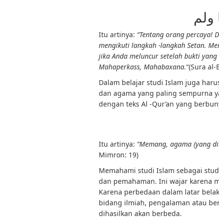
Itu artinya:
“Tentang orang percaya! 
mengikuti langkah -langkah Setan. M
jika Anda meluncur setelah bukti yan
Mahaperkass, Mahabaxana.
“(Sura al-
Dalam belajar studi Islam juga har
dan agama yang paling sempurna ya
dengan teks Al -Qur’an yang berbuny
Itu artinya:
“Memang, agama (yang dib
Mimron: 19)
Memahami studi Islam sebagai stud
dan pemahaman. Ini wajar karena ma
Karena perbedaan dalam latar belak
bidang ilmiah, pengalaman atau be
dihasilkan akan berbeda.