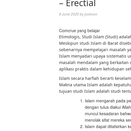
– Erectial
9 June 2025
by
jookoon
Comcrue yang belajar
Etimologis, Studi Islam (Studi) ada
Meskipun studi Islam di Barat disebu
sebenarnya mempelajari masalah yan
Islam menyadari upaya sistematis
masalah mendalam yang berkaitan d
aplikasi praktis dalam kehidupan seh
Islam secara harfiah berarti kese
Makna utama Islam adalah kepatuha
tujuan studi Islam adalah studi te
Islam mengarah pada pen
dengan tulus diakui Alla
muncul kesadaran bahwa 
menolak sifat mereka sen
Islam dapat ditafsirkan 