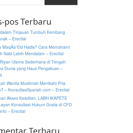
s-pos Terbaru
i dalam Tinjauan Tumbuh Kembang
nak – Erectial
tu MaqÄá¹£id Hadis? Cara Memahami
h Nabi Lebih Mendalam – Erectial
Riyan Ulama Sederhana di Tengah
ya Dunia yang Haus Pengakuan –
al
kah Wanita Muslimah Menikahi Pria
n? – KonsultasiSyariah.com – Erectial
kan Akses Keadilan, LABH IKAPETE
Layan Konsultasi Hukum Gratis di CFD
rto – Erectial
mentar Terbaru