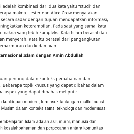
iri adalah kombinasi dari dua kata yaitu “studi” dan
eberapa makna. Lester dan Alice Crow menyatakan
g secara sadar dengan tujuan mendapatkan informasi,
gkatkan keterampilan. Pada saat yang sama, kata
n makna yang lebih kompleks. Kata Islam berasal dari
an menyerah. Kata itu berasal dari pengangkutan
, kemakmuran dan kedamaian.
ternasional Islam dengan Amin Abdullah
tujuan penting dalam konteks pemahaman dan
 Beberapa topik khusus yang dapat dibahas dalam
pa aspek yang dapat dibahas meliputi:
am kehidupan modern, termasuk tantangan multidimensi
 Muslim dalam konteks sains, teknologi dan modernisasi
mbelajaran Islam adalah asli, murni, manusia dan
ah kesalahpahaman dan perpecahan antara komunitas